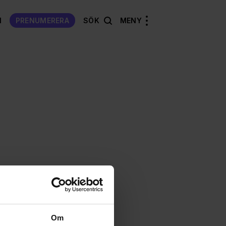
N
PRENUMERERA
SÖK
MENY
Om