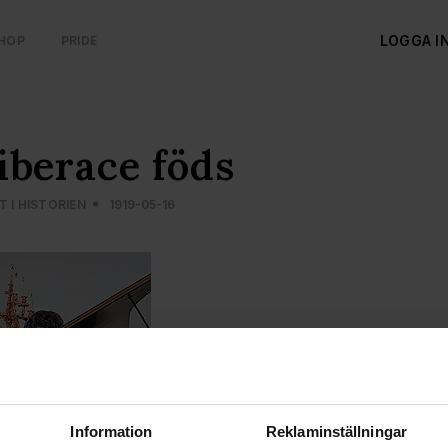
LOGGA I
HOP
PRIDE
iberace föds
 I HISTORIEN
1919-05-16
Information
Reklaminställningar