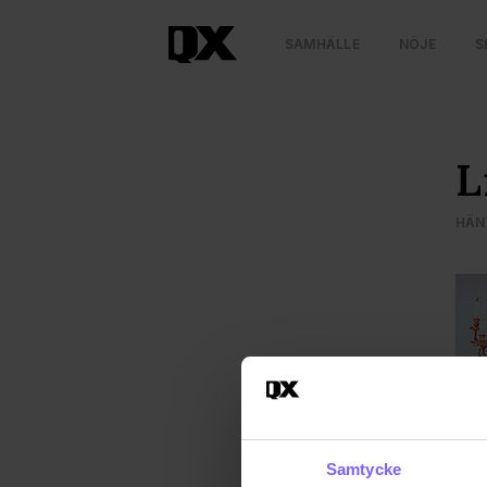
SAMHÄLLE
NÖJE
S
L
HÄNT
Samtycke