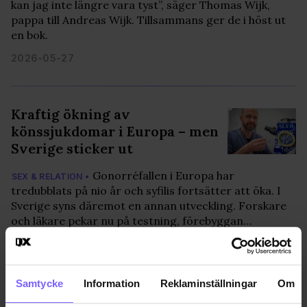
kan jag inte längre vara tyst”, säger Thomas Wijk,
pappa till Andreas Wijk. Tillsammans ger de i höst ut
en bok.
2026-05-27
Kraftig ökning av
könssjukdomar i Europa – men
Sverige sticker ut
Gonorréfallen i Europa har
SEX & RELATION •
tredubblats på nio år och syfilis fortsätter att öka. I
Sverige syns däremot en annan utveckling. Forskare
och läkare pekar nu på testning, förebyggan…
2026-05-23
Samtycke
Information
Reklaminställningar
Om
Ny shigellavariant