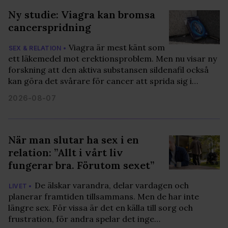
Ny studie: Viagra kan bromsa
cancerspridning
Viagra är mest känt som
SEX & RELATION •
ett läkemedel mot erektionsproblem. Men nu visar ny
forskning att den aktiva substansen sildenafil också
kan göra det svårare för cancer att sprida sig i…
2026-08-07
När man slutar ha sex i en
relation: ”Allt i vårt liv
fungerar bra. Förutom sexet”
De älskar varandra, delar vardagen och
LIVET •
planerar framtiden tillsammans. Men de har inte
längre sex. För vissa är det en källa till sorg och
frustration, för andra spelar det inge…