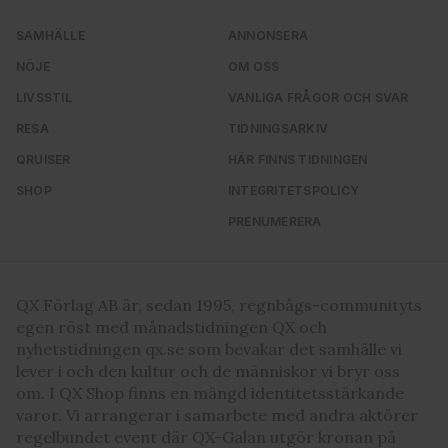
SAMHÄLLE
ANNONSERA
NÖJE
OM OSS
LIVSSTIL
VANLIGA FRÅGOR OCH SVAR
RESA
TIDNINGSARKIV
QRUISER
HÄR FINNS TIDNINGEN
SHOP
INTEGRITETSPOLICY
PRENUMERERA
QX Förlag AB är, sedan 1995, regnbågs-communityts
egen röst med månadstidningen QX och
nyhetstidningen qx.se som bevakar det samhälle vi
lever i och den kultur och de människor vi bryr oss
om. I QX Shop finns en mängd identitetsstärkande
varor. Vi arrangerar i samarbete med andra aktörer
regelbundet event där QX-Galan utgör kronan på