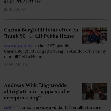
gå på PrEP i ett år?
2026-06-01
Carina Bergfeldt letar efter en
”hunk 50+”… till Pekka Heino
Nu har SVT-profilen
SEX & RELATION •
Carina Bergfeldt engagerat sig i sökandet efter en ny
man till Pekka Heino…
2026-05-29
Andreas Wijk: ”Jag trodde
aldrig att min pappa skulle
acceptera mig”
”När konservativa vindar blåser allt starkare
LIVET •