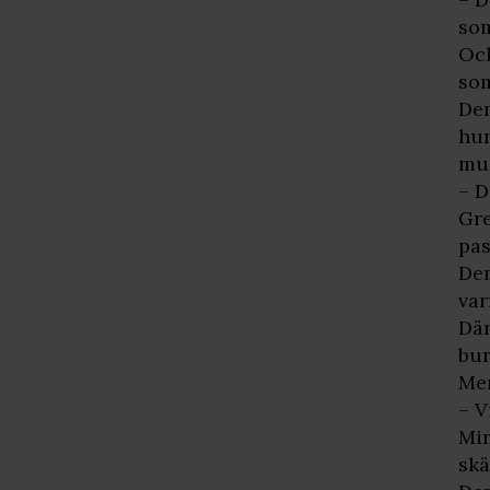
som
Och
som
Dem
hum
mus
– D
Gre
pas
Dem
var
Där
bur
Men
– V
Mim
skä