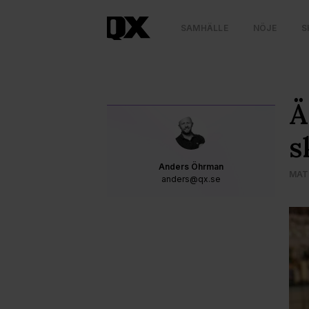
SAMHÄLLE
NÖJE
S
Ä
s
Anders Öhrman
MAT
anders@qx.se