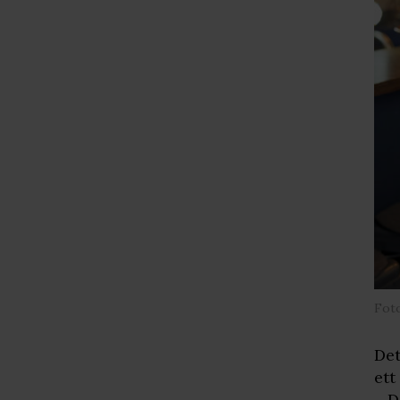
Fot
Det
ett
– D