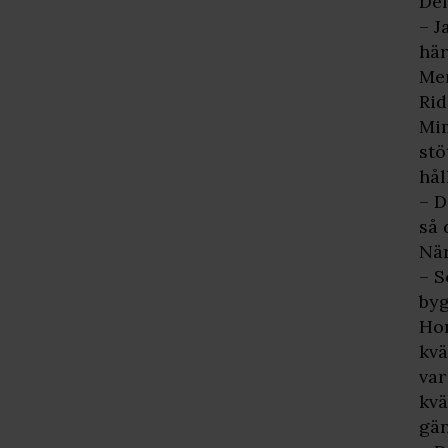
Dem
– J
här
Men
Rid
Mim
stö
hål
– D
så 
När
– S
byg
Hon
kvä
var
kvä
gän