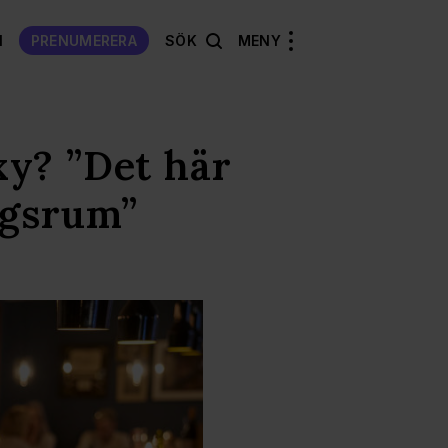
N
PRENUMERERA
SÖK
MENY
y? ”Det här
agsrum”