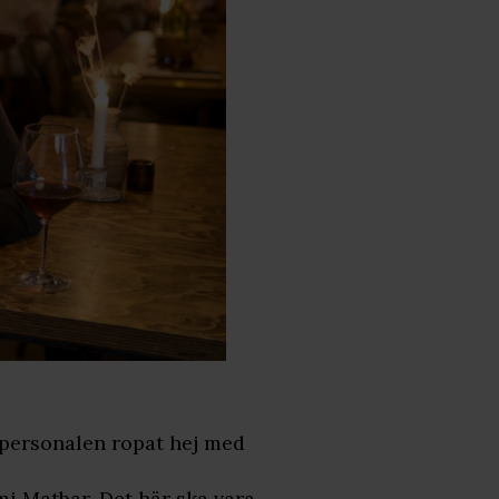
r personalen ropat hej med
 Matbar. Det här ska vara