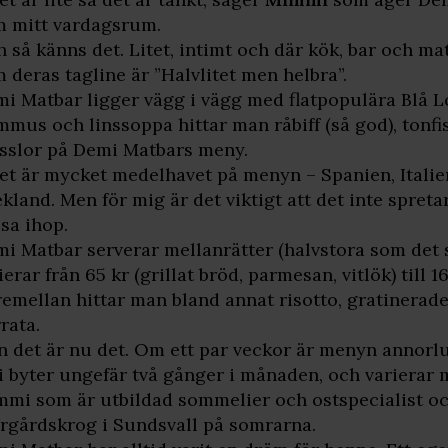
 mitt vardagsrum.
 så känns det. Litet, intimt och där kök, bar och ma
 deras tagline är ”Halvlitet men helbra”.
i Matbar ligger vägg i vägg med flatpopulära Blå Lo
mus och linssoppa hittar man råbiff (så god), tonfis
slor på Demi Matbars meny.
et är mycket medelhavet på menyn – Spanien, Italien,
kland. Men för mig är det viktigt att det inte spreta
sa ihop.
i Matbar serverar mellanrätter (halvstora som det 
ierar från 65 kr (grillat bröd, parmesan, vitlök) till 165
emellan hittar man bland annat risotto, gratinerad
rata.
 det är nu det. Om ett par veckor är menyn annorl
i byter ungefär två gånger i månaden, och varierar m
mi som är utbildad sommelier och ostspecialist oc
rgårdskrog i Sundsvall på somrarna.