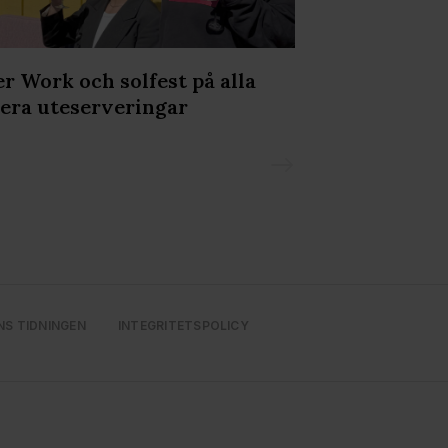
er Work och solfest på alla
Nu vaknar bå
era uteserveringar
- Mälarpavil
NS TIDNINGEN
INTEGRITETSPOLICY