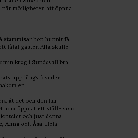
t ställe i Stockholm.
h när möjligheten att öppna
å stammisar hon hunnit få
t fåtal gäster. Alla skulle
ck min krog i Sundsvall bra
rats upp längs fasaden.
 bakom en
öra åt det och den här
t Mimmi öppnat ett ställe som
lientelet och just denna
e
,
Anna
och
Åsa
. Hela