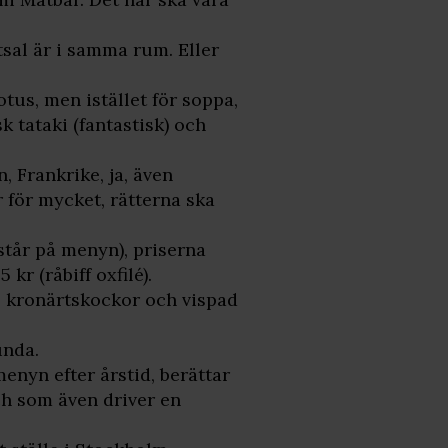
tsal är i samma rum. Eller
tus, men istället för soppa,
k tataki (fantastisk) och
 Frankrike, ja, även
r för mycket, rätterna ska
står på menyn), priserna
 kr (råbiff oxfilé).
e kronärtskockor och vispad
unda.
enyn efter årstid, berättar
h som även driver en