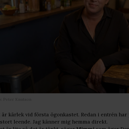
o: Peter Knutson
 är kärlek vid första ögonkastet. Redan i entrén ha
 stort leende. Jag känner mig hemma direkt.
et är lite så det är tänkt, säger
Mimmi
som äger Demi