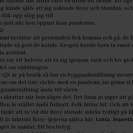
i Matbar har alltid varit en dröm för henne. Ett ege
ag kände själv att jag saknade Roxy och Mandus, oc
 dök upp slog jag till.
 just när hon öppnat kom pandemin.
å!
mi berättar att personalen fick komma och gå, de f
ttade så gott de kunde. Krogen kunde bara ta emot et
la avstånd.
et var ett helvete att ta sig igenom, tack och lov gi
det var räddningen.
 QX är på besök så har en byggnadsställning monte
om om det inte räckte med en pandemi, nu göms vi
gnadsställning ända till våren.
 skrattar när hon säger det. Det finns ju inget att g
llen är stället ändå fullsatt. Folk hittar hit. Och at
 tänkt att ta vid där Roxy slutade märks tydligt på k
ll är faktiskt Roxy-tjejerna själva här,
Lotta
,
Jeanett
get är samlat. Ett bra betyg.