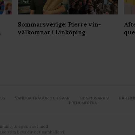
Sommarsverige: Pierre vin-
Aft
,
välkomnar i Linköping
que
OSS
VANLIGA FRÅGOR OCH SVAR
TIDNINGSARKIV
HÄR FIN
PRENUMERERA
mmunityts egen röst med
.se som bevakar det samhälle vi