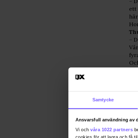
– D
ett
här
Hon
Th
– D
Vår
fyr
Och
– J
lit
var
Och
Samtycke
vit
der
erb
Ansvarsfull användning av d
Och
Vi och
våra 1022 partners
be
hel
cookies för att lagra och få t