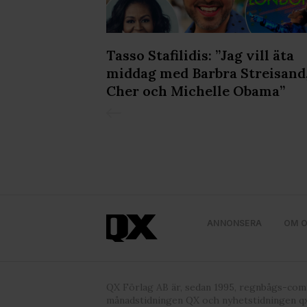
yckan” -
Tasso Stafilidis: ”Jag vill äta
lv
middag med Barbra Streisand
Cher och Michelle Obama”
ANNONSERA
OM 
QX Förlag AB är, sedan 1995, regnbågs-co
månadstidningen QX och nyhetstidningen qx