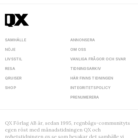
SAMHÄLLE
ANNONSERA
NÖJE
OM OSS
LIVSSTIL
VANLIGA FRÅGOR OCH SVAR
RESA
TIDNINGSARKIV
QRUISER
HÄR FINNS TIDNINGEN
SHOP
INTEGRITETSPOLICY
PRENUMERERA
QX Förlag AB är, sedan 1995, regnbågs-communityts
egen röst med månadstidningen QX och
nyhetstidningen qx.se som bevakar det samhälle vi