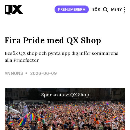
PRENUMERERA
SÖK
MENY
Fira Pride med QX Shop
Besök QX shop och pynta upp dig inför sommarens
alla Pridefseter
ANNONS
2026-06-09
Sponsrat av: QX Shop