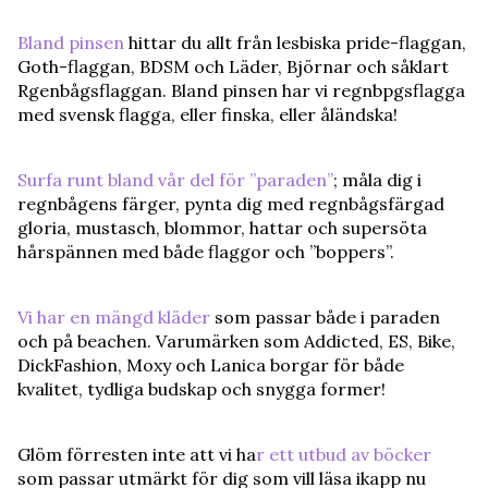
Bland pinsen
hittar du allt från lesbiska pride-flaggan,
Goth-flaggan, BDSM och Läder, Björnar och såklart
Rgenbågsflaggan. Bland pinsen har vi regnbpgsflagga
med svensk flagga, eller finska, eller åländska!
Surfa runt bland vår del för ”paraden”
; måla dig i
regnbågens färger, pynta dig med regnbågsfärgad
gloria, mustasch, blommor, hattar och supersöta
hårspännen med både flaggor och ”boppers”.
Vi har en mängd kläder
som passar både i paraden
och på beachen. Varumärken som Addicted, ES, Bike,
DickFashion, Moxy och Lanica borgar för både
kvalitet, tydliga budskap och snygga former!
Glöm förresten inte att vi ha
r ett utbud av böcker
som passar utmärkt för dig som vill läsa ikapp nu