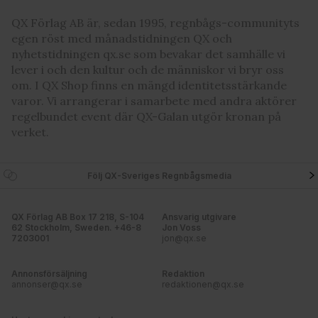
QX Förlag AB är, sedan 1995, regnbågs-communityts
egen röst med månadstidningen QX och
nyhetstidningen qx.se som bevakar det samhälle vi
lever i och den kultur och de människor vi bryr oss
om. I QX Shop finns en mängd identitetsstärkande
varor. Vi arrangerar i samarbete med andra aktörer
regelbundet event där QX-Galan utgör kronan på
verket.
Följ QX-Sveriges Regnbågsmedia
QX Förlag AB Box 17 218, S-104
Ansvarig utgivare
62 Stockholm, Sweden. +46-8
Jon Voss
7203001
jon@qx.se
Annonsförsäljning
Redaktion
annonser@qx.se
redaktionen@qx.se