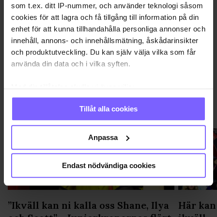
som t.ex. ditt IP-nummer, och använder teknologi såsom
cookies för att lagra och få tillgång till information på din
DELA DEN HÄR ARTIKELN
enhet för att kunna tillhandahålla personliga annonser och
innehåll, annons- och innehållsmätning, åskådarinsikter
och produktutveckling. Du kan själv välja vilka som får
använda din data och i vilka syften.
Med din tillåtelse skulle vi även vilja:
Samla in information om din geografiska plats
Tillåt alla cookies
QX-GALAN 2026
VISA MER QX-GALAN 2026
som kan ha en noggrannhet på upp till flera meter
Identifiera din enhet genom att aktivt skanna den
för specifika kännetecken (fingeravtryck)
Anpassa
Ta reda på mer om hur dina personliga uppgifter
behandlas och ställ in dina preferenser i
detaljsektionen
.
Endast nödvändiga cookies
Du kan ändra eller dra tillbaka ditt samtycke när som
helst från cookie-förklaringen.
”Ikväll kan ni kalla oss Shane, Ilya
Här kan
Vi använder enhetsidentifierare för att anpassa innehållet