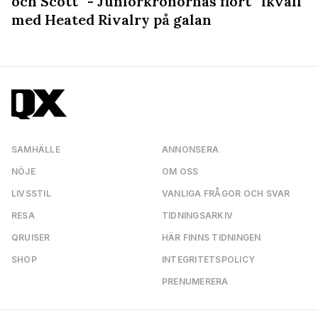
och Scott” - Juniorkronornas flört
ikväll
med Heated Rivalry på galan
SAMHÄLLE
ANNONSERA
NÖJE
OM OSS
LIVSSTIL
VANLIGA FRÅGOR OCH SVAR
RESA
TIDNINGSARKIV
QRUISER
HÄR FINNS TIDNINGEN
SHOP
INTEGRITETSPOLICY
PRENUMERERA