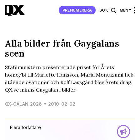
PRENUMERERA
SÖK
MENY
Alla bilder från Gaygalans
scen
Statsministern presenterade priset för Årets
homo/bi till Mariette Hansson, Maria Montazami fick
stående ovationer och Rolf Lassgård blev Årets drag.
QX.se minns Gaygalan i bilder.
QX-GALAN 2026
2010-02-02
Flera författare