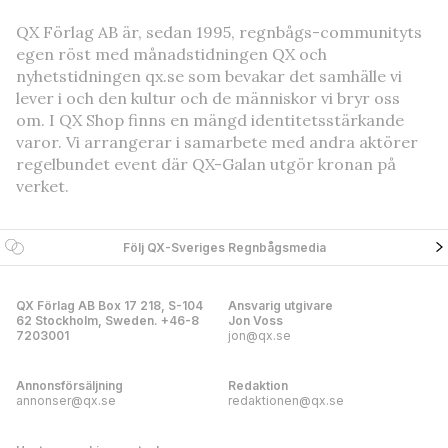
QX Förlag AB är, sedan 1995, regnbågs-communityts
egen röst med månadstidningen QX och
nyhetstidningen qx.se som bevakar det samhälle vi
lever i och den kultur och de människor vi bryr oss
om. I QX Shop finns en mängd identitetsstärkande
varor. Vi arrangerar i samarbete med andra aktörer
regelbundet event där QX-Galan utgör kronan på
verket.
Följ QX-Sveriges Regnbågsmedia
QX Förlag AB Box 17 218, S-104
Ansvarig utgivare
62 Stockholm, Sweden. +46-8
Jon Voss
7203001
jon@qx.se
Annonsförsäljning
Redaktion
annonser@qx.se
redaktionen@qx.se