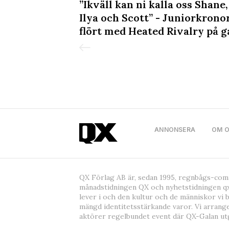
djen, vinnarna
”Ikväll kan ni kalla oss Shane,
Ilya och Scott” - Juniorkrono
flört med Heated Rivalry på g
ANNONSERA
OM 
QX Förlag AB är, sedan 1995, regnbågs-co
månadstidningen QX och nyhetstidningen qx
lever i och den kultur och de människor vi 
mängd identitetsstärkande varor. Vi arrang
aktörer regelbundet event där QX-Galan ut