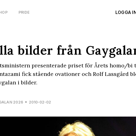
LOGGA I
HOP
PRIDE
lla bilder från Gaygala
tsministern presenterade priset för Årets homo/bi t
tazami fick stående ovationer och Rolf Lassgård bl
galan i bilder.
GALAN 2026
2010-02-02