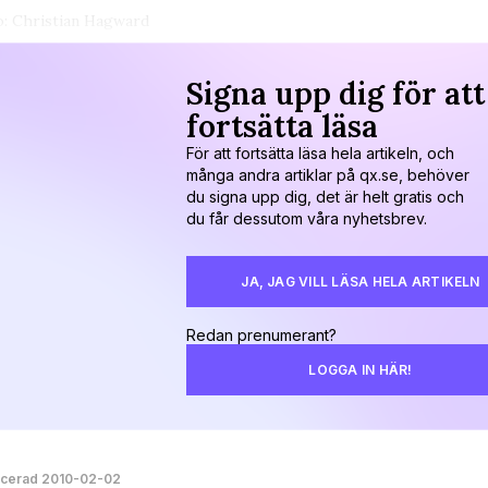
: Christian Hagward
Signa upp dig för att
fortsätta läsa
För att fortsätta läsa hela artikeln, och
många andra artiklar på qx.se, behöver
du signa upp dig, det är helt gratis och
du får dessutom våra nyhetsbrev.
JA, JAG VILL LÄSA HELA ARTIKELN
Redan prenumerant?
LOGGA IN HÄR!
icerad 2010-02-02