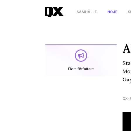
SAMHÄLLE
NÖJE
S
A
Sta
Flera författare
Mon
Gay
QX-