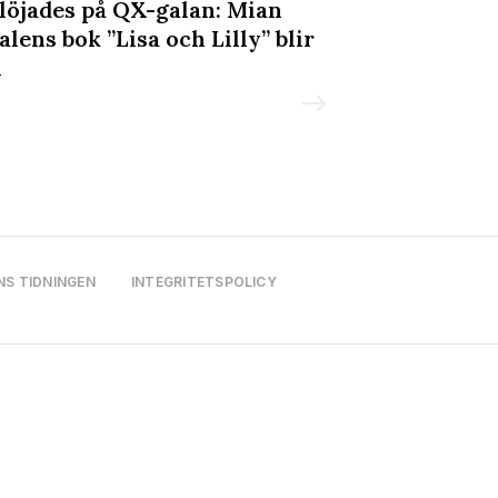
löjades på QX-galan: Mian
QX-galan 202
alens bok ”Lisa och Lilly” blir
mattan & sce
m
NS TIDNINGEN
INTEGRITETSPOLICY