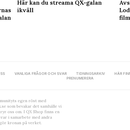
Här kan du streama QX-galan
Avs
rnas
ikväll
Lod
alan
fil
OSS
VANLIGA FRÅGOR OCH SVAR
TIDNINGSARKIV
HÄR FIN
PRENUMERERA
mmunityts egen röst med
.se som bevakar det samhälle vi
bryr oss om. I QX Shop finns en
erar i samarbete med andra
gör kronan på verket.