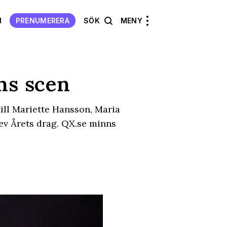
N
PRENUMERERA
SÖK
MENY
ns scen
ill Mariette Hansson, Maria
ev Årets drag. QX.se minns