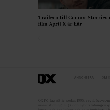
kholm Leather
Trailern till Connor Storries
lir det ännu
film April X är här
ANNONSERA
OM 
QX Förlag AB är, sedan 1995, regnbågs-co
månadstidningen QX och nyhetstidningen qx
lever i och den kultur och de människor vi 