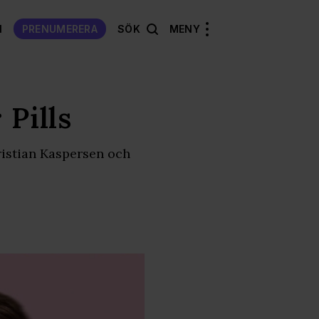
N
PRENUMERERA
SÖK
MENY
 Pills
ristian Kaspersen och