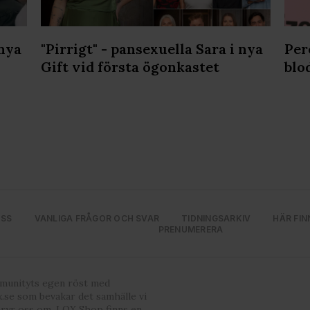
 nya
"Pirrigt" - pansexuella Sara i nya
Per
Gift vid första ögonkastet
blo
OSS
VANLIGA FRÅGOR OCH SVAR
TIDNINGSARKIV
HÄR FIN
PRENUMERERA
mmunityts egen röst med
.se som bevakar det samhälle vi
bryr oss om. I QX Shop finns en