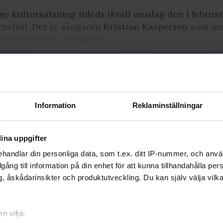
ny kultursatsning inleds ikväll onsdag den 1 februari
nstull. Det är sångaren
Kristian Kaspersen
som med
sta onsdagen i månaden.
Signa upp dig för att
fortsätta läsa
För att fortsätta läsa hela artikeln, och
Information
Reklaminställningar
många andra artiklar på qx.se, behöver
du signa upp dig, det är helt gratis och
du får dessutom våra nyhetsbrev.
ina uppgifter
handlar din personliga data, som t.ex. ditt IP-nummer, och anv
JA, JAG VILL LÄSA HELA ARTIKELN
illgång till information på din enhet för att kunna tillhandahålla pe
, åskådarinsikter och produktutveckling. Du kan själv välja vilk
Redan prenumerant?
LOGGA IN HÄR!
n vilja: