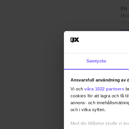
En 
Hor
för
Samtycke
Ansvarsfull användning av d
Vi och
våra 1022 partners
be
cookies för att lagra och få t
annons- och innehållsmätning
och i vilka syften.
Med din tillåtelse skulle vi äve