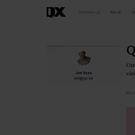
SAMHÄLLE
NÖJE
S
Q
Ons
vän
Jon Voss
jon@qx.se
NÖJ