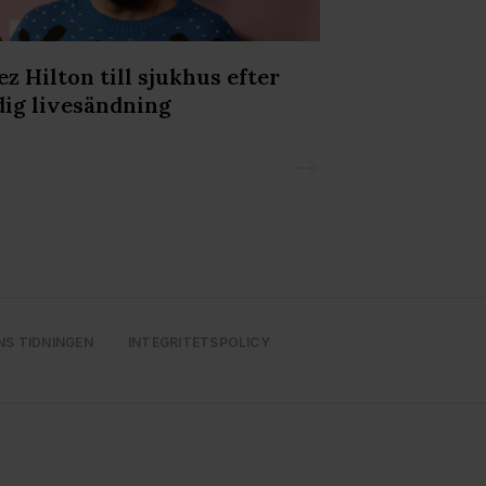
ez Hilton till sjukhus efter
Spider-man: 
dig livesändning
skådisens fi
ögonblick
NS TIDNINGEN
INTEGRITETSPOLICY