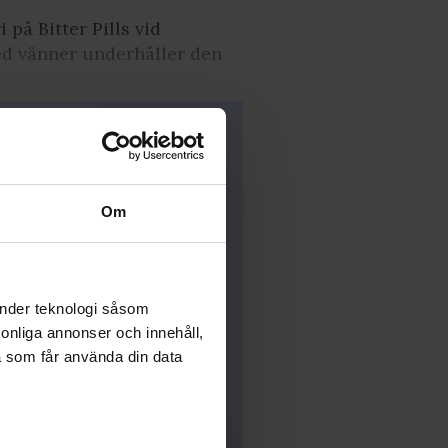
 på Bitter Pills vid
 vänner underhåller den
Om
änder teknologi såsom
rsonliga annonser och innehåll,
a som får använda din data