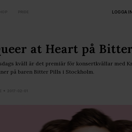
LOGGA I
HOP
PRIDE
ueer at Heart på Bitter
dags kväll är det premiär för konsertkvällar med K
ner på baren Bitter Pills i Stockholm.
E
2017-02-01