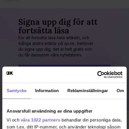
Signa upp dig för att
fortsätta läsa
För att fortsätta läsa hela artikeln, och
många andra artiklar på qx.se, behöver
du signa upp dig, det är helt gratis och
du får dessutom våra nyhetsbrev.
JA, JAG VILL LÄSA HELA ARTIKELN
Redan prenumerant?
Samtycke
Information
Reklaminställningar
Om
LOGGA IN HÄR!
Ansvarsfull användning av dina uppgifter
Vi och
våra 1022 partners
behandlar din personliga data,
Publicerad 2017-02-14
som t.ex. ditt IP-nummer, och använder teknologi såsom