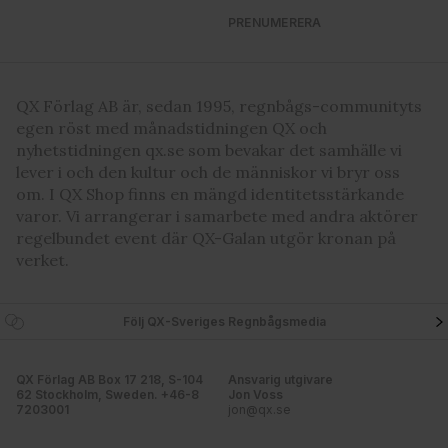
PRENUMERERA
QX Förlag AB är, sedan 1995, regnbågs-communityts
egen röst med månadstidningen QX och
nyhetstidningen qx.se som bevakar det samhälle vi
lever i och den kultur och de människor vi bryr oss
om. I QX Shop finns en mängd identitetsstärkande
varor. Vi arrangerar i samarbete med andra aktörer
regelbundet event där QX-Galan utgör kronan på
verket.
Följ QX-Sveriges Regnbågsmedia
QX Förlag AB Box 17 218, S-104
Ansvarig utgivare
62 Stockholm, Sweden. +46-8
Jon Voss
7203001
jon@qx.se