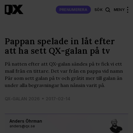
PRENUMERERA
SÖK
MENY
Pappan spelade in låt efter
att ha sett QX-galan på tv
På natten efter att QX-galan sändes på tv fick vi ett
mail från en tittare. Det var från en pappa vid namn
Pär som sett galan på tv och gråtit mer till galan än
under alla begravningar han nånsin varit på.
QX-GALAN 2026
2017-02-14
Anders Öhrman
anders@qx.se