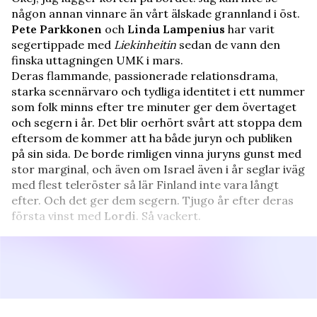
någon annan vinnare än vårt älskade grannland i öst.
Pete Parkkonen
och
Linda Lampenius
har varit
segertippade med
Liekinheitin
sedan de vann den
finska uttagningen UMK i mars.
Deras flammande, passionerade relationsdrama,
starka scennärvaro och tydliga identitet i ett nummer
som folk minns efter tre minuter ger dem övertaget
och segern i år. Det blir oerhört svårt att stoppa dem
eftersom de kommer att ha både juryn och publiken
på sin sida. De borde rimligen vinna juryns gunst med
stor marginal, och även om Israel även i år seglar iväg
med flest teleröster så lär Finland inte vara långt
efter. Och det ger dem segern. Tjugo år efter deras
första vinst med
Lordi
. Så vackert.