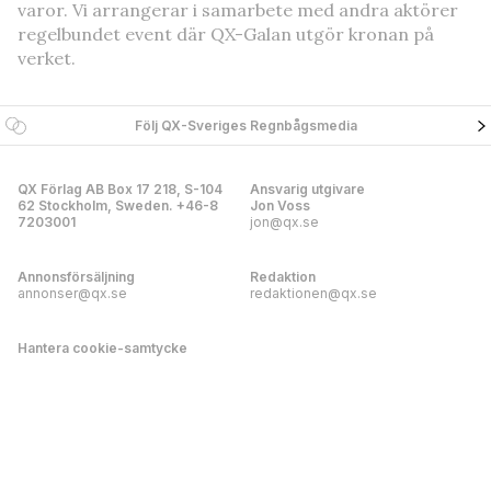
varor. Vi arrangerar i samarbete med andra aktörer
regelbundet event där QX-Galan utgör kronan på
verket.
Följ QX-Sveriges Regnbågsmedia
QX Förlag AB Box 17 218, S-104
Ansvarig utgivare
62 Stockholm, Sweden. +46-8
Jon Voss
7203001
jon@qx.se
Annonsförsäljning
Redaktion
annonser@qx.se
redaktionen@qx.se
Hantera cookie-samtycke