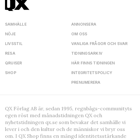
SAMHÄLLE
ANNONSERA
NÖJE
OM OSS
LIVSSTIL
VANLIGA FRÅGOR OCH SVAR
RESA
TIDNINGSARKIV
QRUISER
HÄR FINNS TIDNINGEN
SHOP
INTEGRITETSPOLICY
PRENUMERERA
QX Förlag AB är, sedan 1995, regnbågs-communityts
egen röst med månadstidningen QX och
nyhetstidningen qx.se som bevakar det samhälle vi
lever i och den kultur och de människor vi bryr oss
om. I QX Shop finns en mängd identitetsstärkande