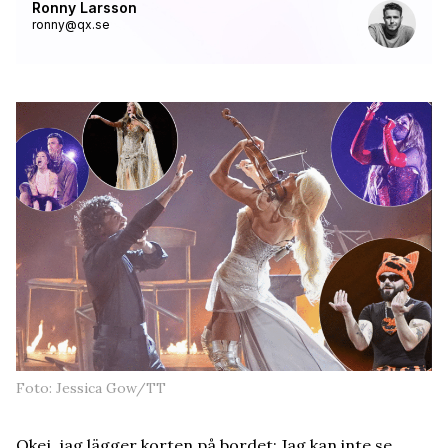
Ronny Larsson
ronny@qx.se
Foto: Jessica Gow/TT
Okej, jag lägger korten på bordet: Jag kan inte se