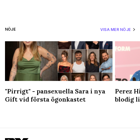
NÖJE
VISA MER NÖJE
"Pirrigt" - pansexuella Sara i nya
Perez Hi
Gift vid första ögonkastet
blodig 