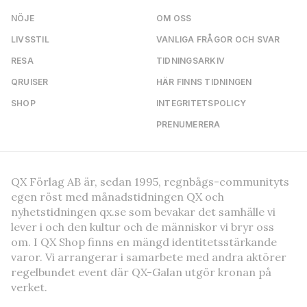
NÖJE
OM OSS
LIVSSTIL
VANLIGA FRÅGOR OCH SVAR
RESA
TIDNINGSARKIV
QRUISER
HÄR FINNS TIDNINGEN
SHOP
INTEGRITETSPOLICY
PRENUMERERA
QX Förlag AB är, sedan 1995, regnbågs-communityts
egen röst med månadstidningen QX och
nyhetstidningen qx.se som bevakar det samhälle vi
lever i och den kultur och de människor vi bryr oss
om. I QX Shop finns en mängd identitetsstärkande
varor. Vi arrangerar i samarbete med andra aktörer
regelbundet event där QX-Galan utgör kronan på
verket.