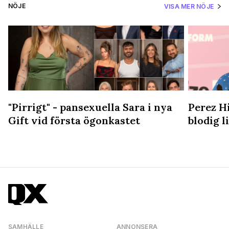
NÖJE
VISA MER NÖJE
"Pirrigt" - pansexuella Sara i nya
Perez Hi
Gift vid första ögonkastet
blodig 
SAMHÄLLE
ANNONSERA