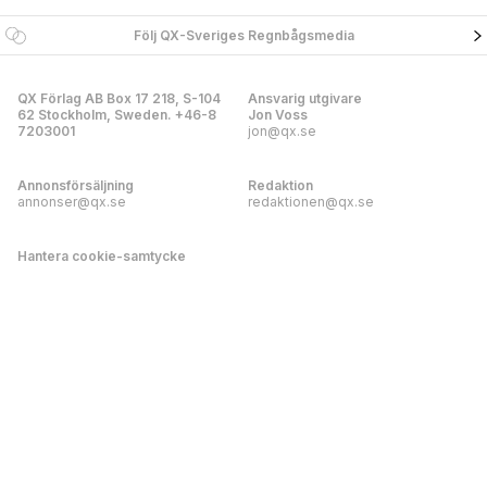
Följ QX-Sveriges Regnbågsmedia
QX Förlag AB Box 17 218, S-104
Ansvarig utgivare
62 Stockholm, Sweden. +46-8
Jon Voss
7203001
jon@qx.se
Annonsförsäljning
Redaktion
annonser@qx.se
redaktionen@qx.se
Hantera cookie-samtycke