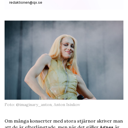
redaktionen@qx.se
Foto: @imaginary_anton, Anton Isiukov
Om många konserter med stora stjärnor skriver man
att de är efterlängtade, men när det gäller
Agnes
är