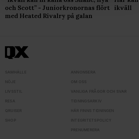
och annonserna till användarna, tillhandahålla funktioner
och Scott” - Juniorkronornas flört
ikväll
för sociala medier och analysera vår trafik. Vi
med Heated Rivalry på galan
vidarebefordrar även sådana identifierare och annan
information från din enhet till de sociala medier och
annons- och analysföretag som vi samarbetar med.
Dessa kan i sin tur kombinera informationen med annan
information som du har tillhandahållit eller som de har
samlat in när du har använt deras tjänster. Du godkänner
våra cookies vid fortsatt användande av vår webbplats.
SAMHÄLLE
ANNONSERA
NÖJE
OM OSS
LIVSSTIL
VANLIGA FRÅGOR OCH SVAR
RESA
TIDNINGSARKIV
QRUISER
HÄR FINNS TIDNINGEN
SHOP
INTEGRITETSPOLICY
PRENUMERERA