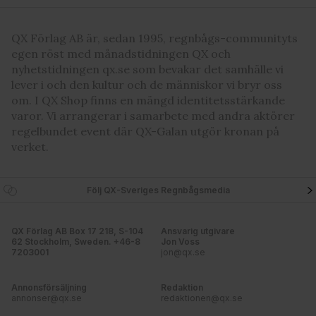
QX Förlag AB är, sedan 1995, regnbågs-communityts
egen röst med månadstidningen QX och
nyhetstidningen qx.se som bevakar det samhälle vi
lever i och den kultur och de människor vi bryr oss
om. I QX Shop finns en mängd identitetsstärkande
varor. Vi arrangerar i samarbete med andra aktörer
regelbundet event där QX-Galan utgör kronan på
verket.
Följ QX-Sveriges Regnbågsmedia
QX Förlag AB Box 17 218, S-104
Ansvarig utgivare
62 Stockholm, Sweden. +46-8
Jon Voss
7203001
jon@qx.se
Annonsförsäljning
Redaktion
annonser@qx.se
redaktionen@qx.se