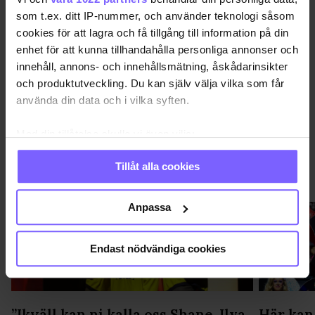
QX GAYGALA
QX GAYGALA 2018
RÖDA MATTAN
som t.ex. ditt IP-nummer, och använder teknologi såsom
cookies för att lagra och få tillgång till information på din
DELA DEN HÄR ARTIKELN
enhet för att kunna tillhandahålla personliga annonser och
innehåll, annons- och innehållsmätning, åskådarinsikter
och produktutveckling. Du kan själv välja vilka som får
använda din data och i vilka syften.
Med din tillåtelse skulle vi även vilja:
Samla in information om din geografiska plats
Tillåt alla cookies
som kan ha en noggrannhet på upp till flera meter
QX-GALAN 2026
VISA MER QX-GALAN 2026
Identifiera din enhet genom att aktivt skanna den
för specifika kännetecken (fingeravtryck)
Anpassa
Ta reda på mer om hur dina personliga uppgifter
behandlas och ställ in dina preferenser i
detaljsektionen
.
Endast nödvändiga cookies
Du kan ändra eller dra tillbaka ditt samtycke när som
helst från cookie-förklaringen.
Vi använder enhetsidentifierare för att anpassa innehållet
”Ikväll kan ni kalla oss Shane, Ilya
Här kan