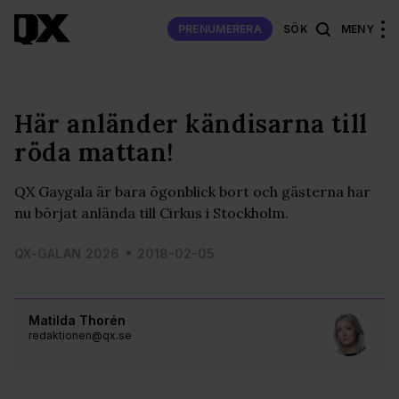
PRENUMERERA
SÖK
MENY
Här anländer kändisarna till
röda mattan!
QX Gaygala är bara ögonblick bort och gästerna har
nu börjat anlända till Cirkus i Stockholm.
QX-GALAN 2026
2018-02-05
Matilda Thorén
redaktionen@qx.se