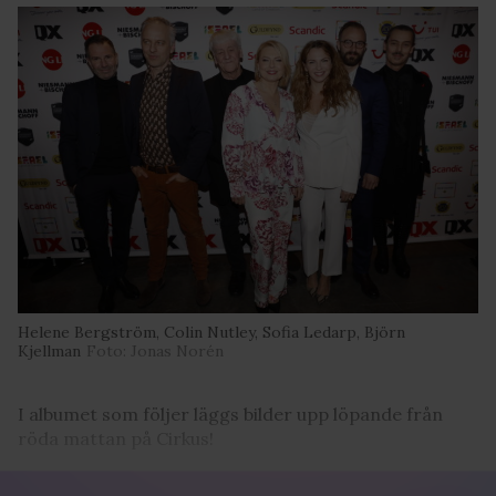
Helene Bergström, Colin Nutley, Sofia Ledarp, Björn
Kjellman
Foto: Jonas Norén
I albumet som följer läggs bilder upp löpande från
röda mattan på Cirkus!