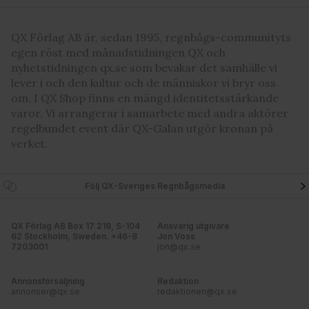
QX Förlag AB är, sedan 1995, regnbågs-communityts
egen röst med månadstidningen QX och
nyhetstidningen qx.se som bevakar det samhälle vi
lever i och den kultur och de människor vi bryr oss
om. I QX Shop finns en mängd identitetsstärkande
varor. Vi arrangerar i samarbete med andra aktörer
regelbundet event där QX-Galan utgör kronan på
verket.
Följ QX-Sveriges Regnbågsmedia
QX Förlag AB Box 17 218, S-104
Ansvarig utgivare
62 Stockholm, Sweden. +46-8
Jon Voss
7203001
jon@qx.se
Annonsförsäljning
Redaktion
annonser@qx.se
redaktionen@qx.se