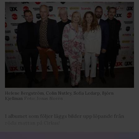
Helene Bergström, Colin Nutley, Sofia Ledarp, Björn
Kjellman
Foto: Jonas Norén
I albumet som följer läggs bilder upp löpande från
röda mattan på Cirkus!