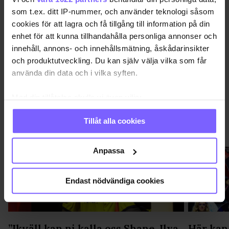
QX GAYGALA
QX GAYGALA 2018
RÖDA MATTAN
som t.ex. ditt IP-nummer, och använder teknologi såsom
cookies för att lagra och få tillgång till information på din
DELA DEN HÄR ARTIKELN
enhet för att kunna tillhandahålla personliga annonser och
innehåll, annons- och innehållsmätning, åskådarinsikter
och produktutveckling. Du kan själv välja vilka som får
använda din data och i vilka syften.
Med din tillåtelse skulle vi även vilja:
Samla in information om din geografiska plats
Tillåt alla cookies
som kan ha en noggrannhet på upp till flera meter
QX-GALAN 2026
VISA MER QX-GALAN 2026
Identifiera din enhet genom att aktivt skanna den
för specifika kännetecken (fingeravtryck)
Anpassa
Ta reda på mer om hur dina personliga uppgifter
behandlas och ställ in dina preferenser i
detaljsektionen
.
Endast nödvändiga cookies
Du kan ändra eller dra tillbaka ditt samtycke när som
helst från cookie-förklaringen.
Vi använder enhetsidentifierare för att anpassa innehållet
”Ikväll kan ni kalla oss Shane, Ilya
Här kan