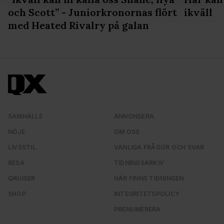
och annonserna till användarna, tillhandahålla funktioner
och Scott” - Juniorkronornas flört
ikväll
för sociala medier och analysera vår trafik. Vi
med Heated Rivalry på galan
vidarebefordrar även sådana identifierare och annan
information från din enhet till de sociala medier och
annons- och analysföretag som vi samarbetar med.
Dessa kan i sin tur kombinera informationen med annan
information som du har tillhandahållit eller som de har
samlat in när du har använt deras tjänster. Du godkänner
våra cookies vid fortsatt användande av vår webbplats.
SAMHÄLLE
ANNONSERA
NÖJE
OM OSS
LIVSSTIL
VANLIGA FRÅGOR OCH SVAR
RESA
TIDNINGSARKIV
QRUISER
HÄR FINNS TIDNINGEN
SHOP
INTEGRITETSPOLICY
PRENUMERERA