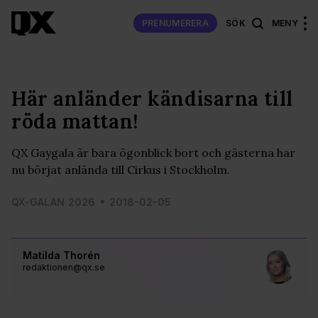
PRENUMERERA
SÖK
MENY
Här anländer kändisarna till
röda mattan!
QX Gaygala är bara ögonblick bort och gästerna har
nu börjat anlända till Cirkus i Stockholm.
QX-GALAN 2026
2018-02-05
Matilda Thorén
redaktionen@qx.se