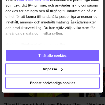
QX GAYGALA
QX GAYGALA 2018
RÖDA MATTAN
som t.ex. ditt IP-nummer, och använder teknologi såsom
cookies för att lagra och få tillgång till information på din
DELA DEN HÄR ARTIKELN
enhet för att kunna tillhandahålla personliga annonser och
innehåll, annons- och innehållsmätning, åskådarinsikter
och produktutveckling. Du kan själv välja vilka som får
använda din data och i vilka syften.
Med din tillåtelse skulle vi även vilja:
Samla in information om din geografiska plats
Tillåt alla cookies
som kan ha en noggrannhet på upp till flera meter
QX-GALAN 2026
VISA MER QX-GALAN 2026
Identifiera din enhet genom att aktivt skanna den
för specifika kännetecken (fingeravtryck)
Anpassa
Ta reda på mer om hur dina personliga uppgifter
behandlas och ställ in dina preferenser i
detaljsektionen
.
Endast nödvändiga cookies
Du kan ändra eller dra tillbaka ditt samtycke när som
helst från cookie-förklaringen.
Vi använder enhetsidentifierare för att anpassa innehållet
”Ikväll kan ni kalla oss Shane, Ilya
Här kan