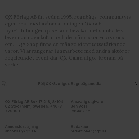
QX Förlag AB är, sedan 1995, regnbågs-communityts
egen röst med månadstidningen QX och
nyhetstidningen qx.se som bevakar det samhälle vi
lever i och den kultur och de människor vi bryr oss
om. I QX Shop finns en mängd identitetsstärkande
varor. Vi arrangerar i samarbete med andra aktörer
regelbundet event där QX-Galan utgör kronan på
verket.
Följ QX-Sveriges Regnbågsmedia
QX Förlag AB Box 17 218, S-104
Ansvarig utgivare
62 Stockholm, Sweden. +46-8
Jon Voss
7203001
jon@qx.se
Annonsförsäljning
Redaktion
annonser@qx.se
redaktionen@qx.se