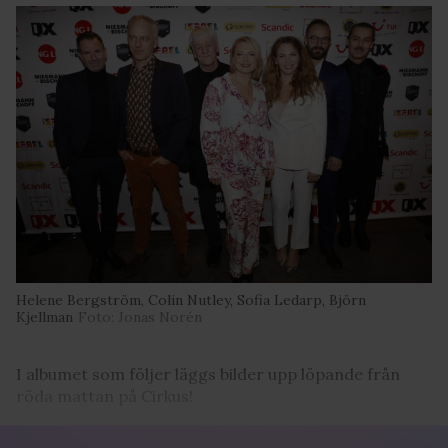
Helene Bergström, Colin Nutley, Sofia Ledarp, Björn
Kjellman
Foto: Jonas Norén
I albumet som följer läggs bilder upp löpande från
röda mattan på Cirkus!