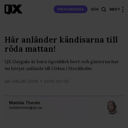
PRENUMERERA
SÖK
MENY
Här anländer kändisarna till
röda mattan!
QX Gaygala är bara ögonblick bort och gästerna har
nu börjat anlända till Cirkus i Stockholm.
QX-GALAN 2026
2018-02-05
Matilda Thorén
redaktionen@qx.se