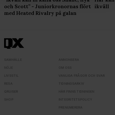
och annonserna till användarna, tillhandahålla funktioner
och Scott” - Juniorkronornas flört
ikväll
för sociala medier och analysera vår trafik. Vi
med Heated Rivalry på galan
vidarebefordrar även sådana identifierare och annan
information från din enhet till de sociala medier och
annons- och analysföretag som vi samarbetar med.
Dessa kan i sin tur kombinera informationen med annan
information som du har tillhandahållit eller som de har
samlat in när du har använt deras tjänster. Du godkänner
våra cookies vid fortsatt användande av vår webbplats.
SAMHÄLLE
ANNONSERA
NÖJE
OM OSS
LIVSSTIL
VANLIGA FRÅGOR OCH SVAR
RESA
TIDNINGSARKIV
QRUISER
HÄR FINNS TIDNINGEN
SHOP
INTEGRITETSPOLICY
PRENUMERERA