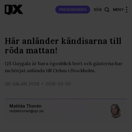
PRENUMERERA
SÖK
MENY
Här anländer kändisarna till
röda mattan!
QX Gaygala är bara ögonblick bort och gästerna har
nu börjat anlända till Cirkus i Stockholm.
QX-GALAN 2026
2018-02-05
Matilda Thorén
redaktionen@qx.se