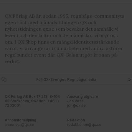
QX Förlag AB är, sedan 1995, regnbågs-communityts
egen röst med månadstidningen QX och
nyhetstidningen qx.se som bevakar det samhälle vi
lever i och den kultur och de människor vi bryr oss
om. I QX Shop finns en mängd identitetsstärkande
varor. Vi arrangerar i samarbete med andra aktörer
regelbundet event där QX-Galan utgör kronan på
verket.
Följ QX-Sveriges Regnbågsmedia
QX Förlag AB Box 17 218, S-104
Ansvarig utgivare
62 Stockholm, Sweden. +46-8
Jon Voss
7203001
jon@qx.se
Annonsförsäljning
Redaktion
annonser@qx.se
redaktionen@qx.se