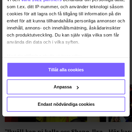
QX GAYGALA
QX GAYGALA 2018
RÖDA MATTAN
som t.ex. ditt IP-nummer, och använder teknologi såsom
cookies för att lagra och få tillgång till information på din
DELA DEN HÄR ARTIKELN
enhet för att kunna tillhandahålla personliga annonser och
innehåll, annons- och innehållsmätning, åskådarinsikter
och produktutveckling. Du kan själv välja vilka som får
använda din data och i vilka syften.
Med din tillåtelse skulle vi även vilja:
Samla in information om din geografiska plats
Tillåt alla cookies
som kan ha en noggrannhet på upp till flera meter
QX-GALAN 2026
VISA MER QX-GALAN 2026
Identifiera din enhet genom att aktivt skanna den
för specifika kännetecken (fingeravtryck)
Anpassa
Ta reda på mer om hur dina personliga uppgifter
behandlas och ställ in dina preferenser i
detaljsektionen
.
Endast nödvändiga cookies
Du kan ändra eller dra tillbaka ditt samtycke när som
helst från cookie-förklaringen.
Vi använder enhetsidentifierare för att anpassa innehållet
”Ikväll kan ni kalla oss Shane, Ilya
Här kan