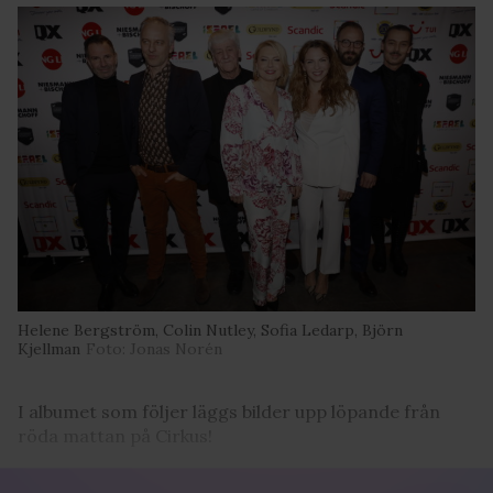
Helene Bergström, Colin Nutley, Sofia Ledarp, Björn
Kjellman
Foto: Jonas Norén
I albumet som följer läggs bilder upp löpande från
röda mattan på Cirkus!