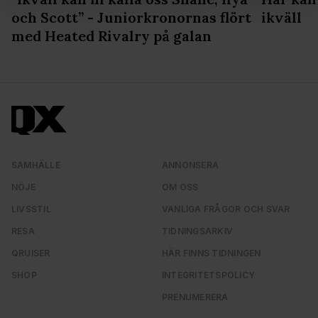
och annonserna till användarna, tillhandahålla funktioner
och Scott” - Juniorkronornas flört
ikväll
för sociala medier och analysera vår trafik. Vi
med Heated Rivalry på galan
vidarebefordrar även sådana identifierare och annan
information från din enhet till de sociala medier och
annons- och analysföretag som vi samarbetar med.
Dessa kan i sin tur kombinera informationen med annan
information som du har tillhandahållit eller som de har
samlat in när du har använt deras tjänster. Du godkänner
våra cookies vid fortsatt användande av vår webbplats.
SAMHÄLLE
ANNONSERA
NÖJE
OM OSS
LIVSSTIL
VANLIGA FRÅGOR OCH SVAR
RESA
TIDNINGSARKIV
QRUISER
HÄR FINNS TIDNINGEN
SHOP
INTEGRITETSPOLICY
PRENUMERERA