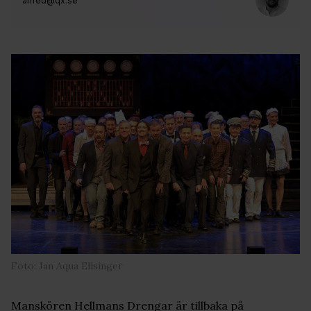
alfred@qx.se
Foto: Jan Aqua Ellsinger
Manskören Hellmans Drengar är tillbaka på