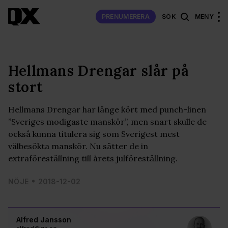
PRENUMERERA
SÖK
MENY
Hellmans Drengar slår på
stort
Hellmans Drengar har länge kört med punch-linen
”Sveriges modigaste manskör”, men snart skulle de
också kunna titulera sig som Sverigest mest
välbesökta manskör. Nu sätter de in
extraföreställning till årets julföreställning.
NÖJE
2018-12-02
Alfred Jansson