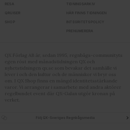
RESA
TIDNINGSARKIV
QRUISER
HÄR FINNS TIDNINGEN
SHOP
INTEGRITETSPOLICY
PRENUMERERA
QX Förlag AB är, sedan 1995, regnbågs-communityts
egen röst med månadstidningen QX och
nyhetstidningen qx.se som bevakar det samhälle vi
lever i och den kultur och de människor vi bryr oss
om. I QX Shop finns en mängd identitetsstärkande
varor. Vi arrangerar i samarbete med andra aktörer
regelbundet event där QX-Galan utgör kronan på
verket.
Följ QX-Sveriges Regnbågsmedia