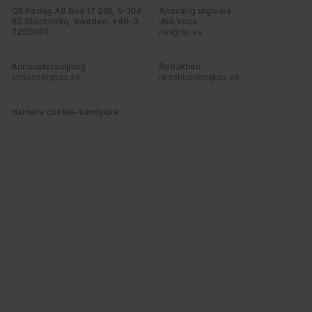
QX Förlag AB Box 17 218, S-104
Ansvarig utgivare
62 Stockholm, Sweden. +46-8
Jon Voss
7203001
jon@qx.se
Annonsförsäljning
Redaktion
annonser@qx.se
redaktionen@qx.se
Hantera cookie-samtycke