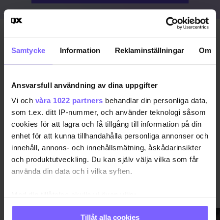
Publicerad 2018-12-02
Samtycke
Information
Reklaminställningar
Om
HELLMANS DRENGAR
JULSHOW
Ansvarsfull användning av dina uppgifter
Vi och
våra 1022 partners
behandlar din personliga data,
DELA DEN HÄR ARTIKELN
som t.ex. ditt IP-nummer, och använder teknologi såsom
cookies för att lagra och få tillgång till information på din
enhet för att kunna tillhandahålla personliga annonser och
innehåll, annons- och innehållsmätning, åskådarinsikter
och produktutveckling. Du kan själv välja vilka som får
använda din data och i vilka syften.
NÖJE
VISA MER NÖJE
Med din tillåtelse skulle vi även vilja:
Samla in information om din geografiska plats
Tillåt alla cookies