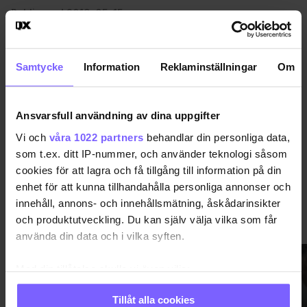
Publicerad 2019-05-15
EUROVISION
MADONNA
Samtycke
Information
Reklaminställningar
Om
DELA DEN HÄR ARTIKELN
Ansvarsfull användning av dina uppgifter
Vi och
våra 1022 partners
behandlar din personliga data,
som t.ex. ditt IP-nummer, och använder teknologi såsom
cookies för att lagra och få tillgång till information på din
enhet för att kunna tillhandahålla personliga annonser och
innehåll, annons- och innehållsmätning, åskådarinsikter
NÖJE
VISA MER NÖJE
och produktutveckling. Du kan själv välja vilka som får
använda din data och i vilka syften.
Med din tillåtelse skulle vi även vilja:
Samla in information om din geografiska plats
Tillåt alla cookies
som kan ha en noggrannhet på upp till flera meter