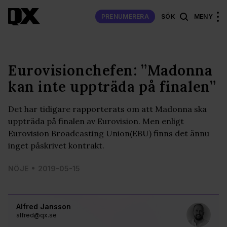
PRENUMERERA
SÖK
MENY
Eurovisionchefen: ”Madonna
kan inte uppträda på finalen”
Det har tidigare rapporterats om att Madonna ska
uppträda på finalen av Eurovision. Men enligt
Eurovision Broadcasting Union(EBU) finns det ännu
inget påskrivet kontrakt.
NÖJE
2019-05-15
Alfred Jansson
alfred@qx.se