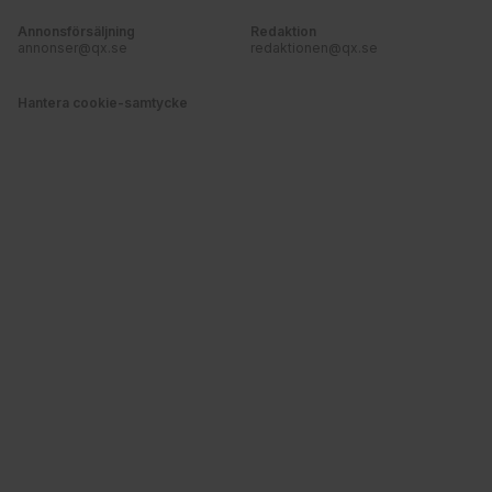
Annonsförsäljning
Redaktion
annonser@qx.se
redaktionen@qx.se
Hantera cookie-samtycke