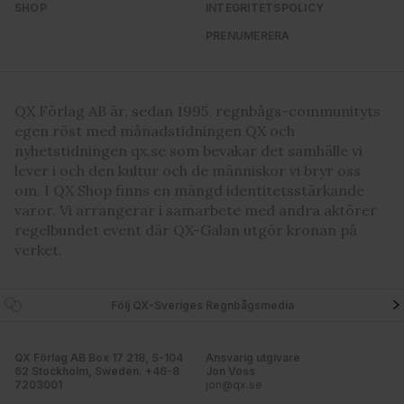
SHOP
INTEGRITETSPOLICY
PRENUMERERA
QX Förlag AB är, sedan 1995, regnbågs-communityts
egen röst med månadstidningen QX och
nyhetstidningen qx.se som bevakar det samhälle vi
lever i och den kultur och de människor vi bryr oss
om. I QX Shop finns en mängd identitetsstärkande
varor. Vi arrangerar i samarbete med andra aktörer
regelbundet event där QX-Galan utgör kronan på
verket.
Följ QX-Sveriges Regnbågsmedia
QX Förlag AB Box 17 218, S-104
Ansvarig utgivare
62 Stockholm, Sweden. +46-8
Jon Voss
7203001
jon@qx.se