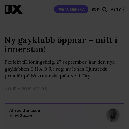
PRENUMERERA
SÖK
MENY
Ny gayklubb öppnar – mitt i
innerstan!
Perfekt till löningshelg, 27 september, har den nya
gayklubben C.H.A.O.S. i regi av Jonas Djurstedt
premiär på Westmanska palatset i City.
NÖJE
2019-09-05
Alfred Jansson
alfred@qx.se