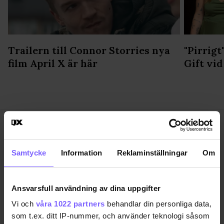
Trailern till Connor Storries nya
"Pirrigt
film April X är här
Gift vid
Samtycke
Information
Reklaminställningar
Om
SAMHÄLLE
ANNONSERA
NÖJE
OM OSS
Ansvarsfull användning av dina uppgifter
LIVSSTIL
VANLIGA FRÅGOR OCH SVAR
Vi och
våra 1022 partners
behandlar din personliga data,
RESA
TIDNINGSARKIV
som t.ex. ditt IP-nummer, och använder teknologi såsom