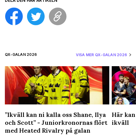
DELA DEN HÄR ARTIKELN
QX-GALAN 2026
VISA MER QX-GALAN 2026
”Ikväll kan ni kalla oss Shane, Ilya
Här kan
och Scott” - Juniorkronornas flört
ikväll
med Heated Rivalry på galan