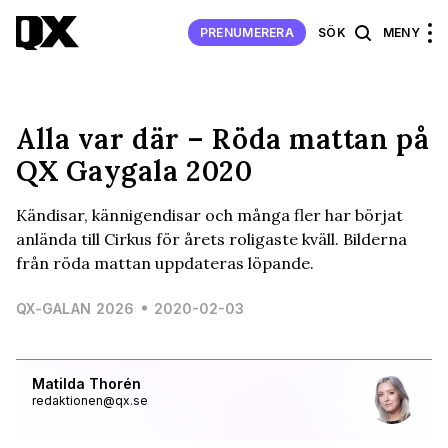
PRENUMERERA
SÖK
MENY
Alla var där – Röda mattan på
QX Gaygala 2020
Kändisar, kännigendisar och många fler har börjat
anlända till Cirkus för årets roligaste kväll. Bilderna
från röda mattan uppdateras löpande.
QX-GALAN 2026
2020-02-03
Matilda Thorén
redaktionen@qx.se