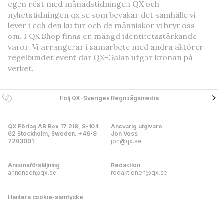
egen röst med månadstidningen QX och
nyhetstidningen qx.se som bevakar det samhälle vi
lever i och den kultur och de människor vi bryr oss
om. I QX Shop finns en mängd identitetsstärkande
varor. Vi arrangerar i samarbete med andra aktörer
regelbundet event där QX-Galan utgör kronan på
verket.
Följ QX-Sveriges Regnbågsmedia
QX Förlag AB Box 17 218, S-104
Ansvarig utgivare
62 Stockholm, Sweden. +46-8
Jon Voss
7203001
jon@qx.se
Annonsförsäljning
Redaktion
annonser@qx.se
redaktionen@qx.se
Hantera cookie-samtycke