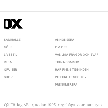
SAMHÄLLE
ANNONSERA
NÖJE
OM OSS
LIVSSTIL
VANLIGA FRÅGOR OCH SVAR
RESA
TIDNINGSARKIV
QRUISER
HÄR FINNS TIDNINGEN
SHOP
INTEGRITETSPOLICY
PRENUMERERA
QX Förlag AB är, sedan 1995, regnbågs-communityts