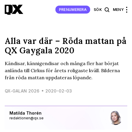
PRENUMERERA
SÖK
MENY
Alla var där – Röda mattan på
QX Gaygala 2020
Kändisar, kännigendisar och många fler har börjat
anlända till Cirkus för årets roligaste kväll. Bilderna
från röda mattan uppdateras löpande.
QX-GALAN 2026
2020-02-03
Matilda Thorén
redaktionen@qx.se