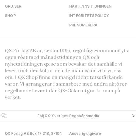
QRUISER
HÄR FINNS TIDNINGEN
SHOP
INTEGRITETSPOLICY
PRENUMERERA
QX Förlag AB är, sedan 1995, regnbågs-communityts
egen röst med månadstidningen QX och
nyhetstidningen qx.se som bevakar det samhälle vi
lever i och den kultur och de människor vi bryr oss
om. I QX Shop finns en mängd identitetsstärkande
varor. Vi arrangerar i samarbete med andra aktörer
regelbundet event där QX-Galan utgör kronan på
verket.
Följ QX-Sveriges Regnbågsmedia
QX Förlag AB Box 17 218, S-104
Ansvarig utgivare