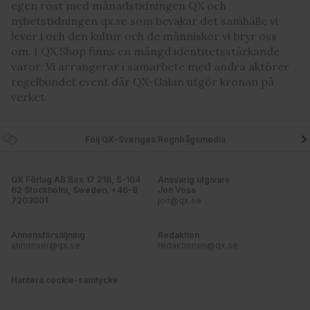
egen röst med månadstidningen QX och
nyhetstidningen qx.se som bevakar det samhälle vi
lever i och den kultur och de människor vi bryr oss
om. I QX Shop finns en mängd identitetsstärkande
varor. Vi arrangerar i samarbete med andra aktörer
regelbundet event där QX-Galan utgör kronan på
verket.
Följ QX-Sveriges Regnbågsmedia
QX Förlag AB Box 17 218, S-104
Ansvarig utgivare
62 Stockholm, Sweden. +46-8
Jon Voss
7203001
jon@qx.se
Annonsförsäljning
Redaktion
annonser@qx.se
redaktionen@qx.se
Hantera cookie-samtycke