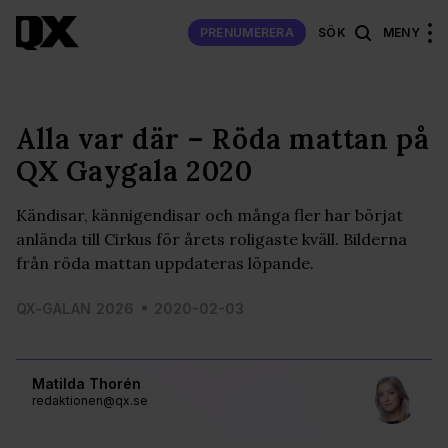
PRENUMERERA
SÖK
MENY
Alla var där – Röda mattan på
QX Gaygala 2020
Kändisar, kännigendisar och många fler har börjat
anlända till Cirkus för årets roligaste kväll. Bilderna
från röda mattan uppdateras löpande.
QX-GALAN 2026
2020-02-03
Matilda Thorén
redaktionen@qx.se