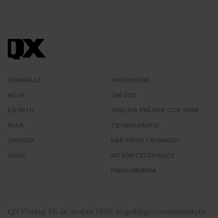
för sociala medier och analysera vår trafik. Vi
vidarebefordrar även sådana identifierare och annan
information från din enhet till de sociala medier och
annons- och analysföretag som vi samarbetar med.
Dessa kan i sin tur kombinera informationen med annan
information som du har tillhandahållit eller som de har
samlat in när du har använt deras tjänster. Du godkänner
SAMHÄLLE
ANNONSERA
våra cookies vid fortsatt användande av vår webbplats.
NÖJE
OM OSS
LIVSSTIL
VANLIGA FRÅGOR OCH SVAR
RESA
TIDNINGSARKIV
QRUISER
HÄR FINNS TIDNINGEN
SHOP
INTEGRITETSPOLICY
PRENUMERERA
QX Förlag AB är, sedan 1995, regnbågs-communityts