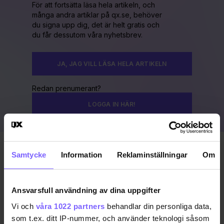
För att fortsätta läsa hela artikeln, och
många andra artiklar på qx.se, behöver
du signa upp dig, det är helt gratis och
du får dessutom våra nyhetsbrev.
JA, JAG VILL LÄSA HELA ARTIKELN
Redan prenumerant?
LOGGA IN HÄR!
Samtycke
Information
Reklaminställningar
Om
Publicerad 2020-02-03
Uppdaterad 2020-02-04
Ansvarsfull användning av dina uppgifter
QX GAYGALA 2020
Vi och
våra 1022 partners
behandlar din personliga data,
som t.ex. ditt IP-nummer, och använder teknologi såsom