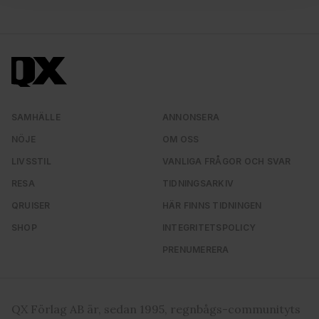
för sociala medier och analysera vår trafik. Vi
vidarebefordrar även sådana identifierare och annan
information från din enhet till de sociala medier och
annons- och analysföretag som vi samarbetar med.
Dessa kan i sin tur kombinera informationen med annan
information som du har tillhandahållit eller som de har
samlat in när du har använt deras tjänster. Du godkänner
SAMHÄLLE
ANNONSERA
våra cookies vid fortsatt användande av vår webbplats.
NÖJE
OM OSS
LIVSSTIL
VANLIGA FRÅGOR OCH SVAR
RESA
TIDNINGSARKIV
QRUISER
HÄR FINNS TIDNINGEN
SHOP
INTEGRITETSPOLICY
PRENUMERERA
QX Förlag AB är, sedan 1995, regnbågs-communityts