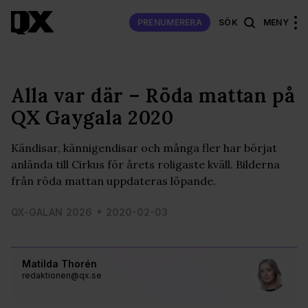
PRENUMERERA
SÖK
MENY
Alla var där – Röda mattan på
QX Gaygala 2020
Kändisar, kännigendisar och många fler har börjat
anlända till Cirkus för årets roligaste kväll. Bilderna
från röda mattan uppdateras löpande.
QX-GALAN 2026
2020-02-03
Matilda Thorén
redaktionen@qx.se