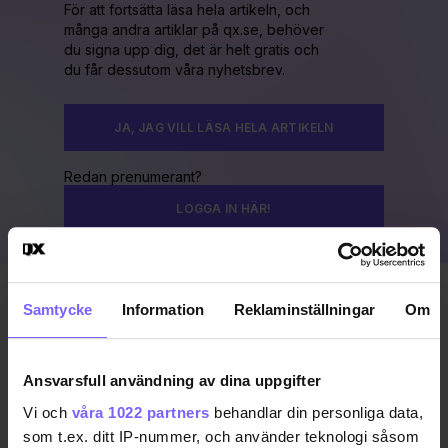
För att fortsätta läsa hela artikeln, och
många andra artiklar på qx.se, behöver
du signa upp dig, det är helt gratis och
du får dessutom våra nyhetsbrev.
JA, JAG VILL LÄSA HELA ARTIKELN
Redan prenumerant?
LOGGA IN HÄR!
Samtycke
Information
Reklaminställningar
Om
Publicerad 2020-02-03
Uppdaterad 2020-02-04
Ansvarsfull användning av dina uppgifter
QX GAYGALA 2020
Vi och
våra 1022 partners
behandlar din personliga data,
som t.ex. ditt IP-nummer, och använder teknologi såsom