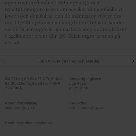
egen röst med månadstidningen QX och
nyhetstidningen qx.se som bevakar det samhälle vi
lever i och den kultur och de människor vi bryr oss
om. I QX Shop finns en mängd identitetsstärkande
varor. Vi arrangerar i samarbete med andra aktörer
regelbundet event där QX-Galan utgör kronan på
verket.
Följ QX-Sveriges Regnbågsmedia
QX Förlag AB Box 17 218, S-104
Ansvarig utgivare
62 Stockholm, Sweden. +46-8
Jon Voss
7203001
jon@qx.se
Annonsförsäljning
Redaktion
annonser@qx.se
redaktionen@qx.se
Hantera cookie-samtycke