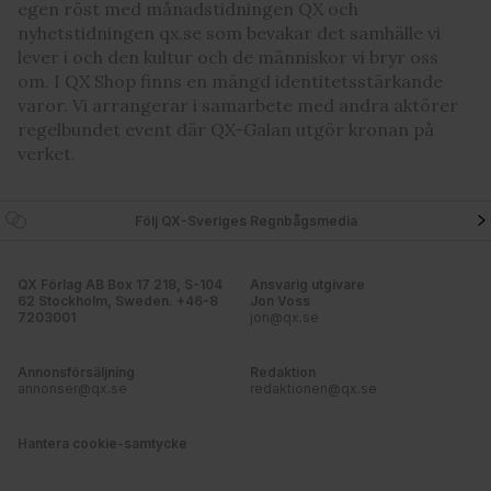
egen röst med månadstidningen QX och
nyhetstidningen qx.se som bevakar det samhälle vi
lever i och den kultur och de människor vi bryr oss
om. I QX Shop finns en mängd identitetsstärkande
varor. Vi arrangerar i samarbete med andra aktörer
regelbundet event där QX-Galan utgör kronan på
verket.
Följ QX-Sveriges Regnbågsmedia
QX Förlag AB Box 17 218, S-104
Ansvarig utgivare
62 Stockholm, Sweden. +46-8
Jon Voss
7203001
jon@qx.se
Annonsförsäljning
Redaktion
annonser@qx.se
redaktionen@qx.se
Hantera cookie-samtycke