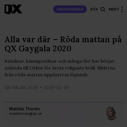
PRENUMERERA
SÖK
MENY
Alla var där – Röda mattan på
QX Gaygala 2020
Kändisar, kännigendisar och många fler har börjat
anlända till Cirkus för årets roligaste kväll. Bilderna
från röda mattan uppdateras löpande.
QX-GALAN 2026
2020-02-03
Matilda Thorén
redaktionen@qx.se