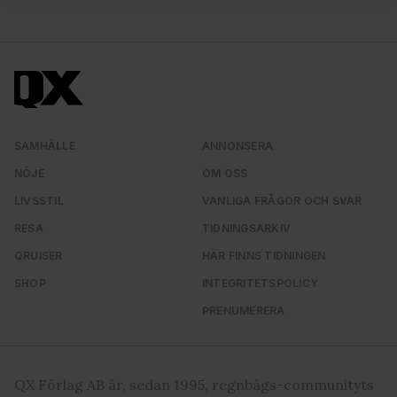
för sociala medier och analysera vår trafik. Vi
vidarebefordrar även sådana identifierare och annan
information från din enhet till de sociala medier och
annons- och analysföretag som vi samarbetar med.
Dessa kan i sin tur kombinera informationen med annan
information som du har tillhandahållit eller som de har
samlat in när du har använt deras tjänster. Du godkänner
SAMHÄLLE
ANNONSERA
våra cookies vid fortsatt användande av vår webbplats.
NÖJE
OM OSS
LIVSSTIL
VANLIGA FRÅGOR OCH SVAR
RESA
TIDNINGSARKIV
QRUISER
HÄR FINNS TIDNINGEN
SHOP
INTEGRITETSPOLICY
PRENUMERERA
QX Förlag AB är, sedan 1995, regnbågs-communityts