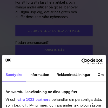
För att fortsätta läsa hela artikeln, och
många andra artiklar på qx.se, behöver
du signa upp dig, det är helt gratis och
du får dessutom våra nyhetsbrev.
JA, JAG VILL LÄSA HELA ARTIKELN
Redan prenumerant?
LOGGA IN HÄR!
Samtycke
Information
Reklaminställningar
Om
Publicerad 2020-02-03
Uppdaterad 2020-02-04
Ansvarsfull användning av dina uppgifter
QX GAYGALA 2020
Vi och
våra 1022 partners
behandlar din personliga data,
som t.ex. ditt IP-nummer, och använder teknologi såsom