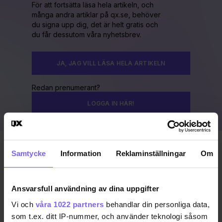
För att fortsätta läsa hela artikeln, och
många andra artiklar på qx.se, behöver
du signa upp dig, det är helt gratis och
du får dessutom våra nyhetsbrev.
JA, JAG VILL LÄSA HELA ARTIKELN
Redan prenumerant?
LOGGA IN HÄR!
Samtycke
Information
Reklaminställningar
Om
Publicerad 2020-02-03
Uppdaterad 2020-02-04
Ansvarsfull användning av dina uppgifter
QX GAYGALA 2020
Vi och
våra 1022 partners
behandlar din personliga data,
som t.ex. ditt IP-nummer, och använder teknologi såsom