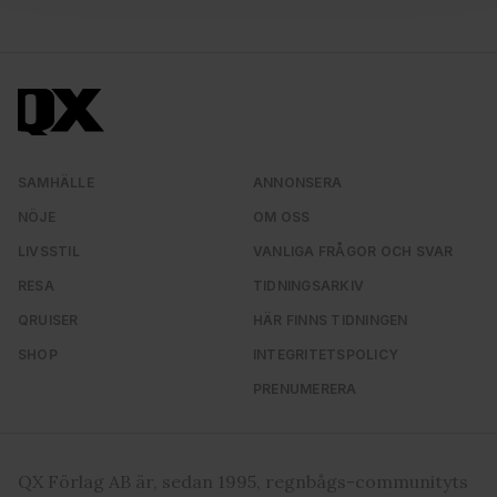
för sociala medier och analysera vår trafik. Vi
vidarebefordrar även sådana identifierare och annan
information från din enhet till de sociala medier och
annons- och analysföretag som vi samarbetar med.
Dessa kan i sin tur kombinera informationen med annan
information som du har tillhandahållit eller som de har
samlat in när du har använt deras tjänster. Du godkänner
SAMHÄLLE
ANNONSERA
våra cookies vid fortsatt användande av vår webbplats.
NÖJE
OM OSS
LIVSSTIL
VANLIGA FRÅGOR OCH SVAR
RESA
TIDNINGSARKIV
QRUISER
HÄR FINNS TIDNINGEN
SHOP
INTEGRITETSPOLICY
PRENUMERERA
QX Förlag AB är, sedan 1995, regnbågs-communityts