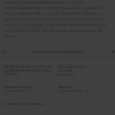
egen röst med månadstidningen QX och
nyhetstidningen qx.se som bevakar det samhälle vi
lever i och den kultur och de människor vi bryr oss
om. I QX Shop finns en mängd identitetsstärkande
varor. Vi arrangerar i samarbete med andra aktörer
regelbundet event där QX-Galan utgör kronan på
verket.
Följ QX-Sveriges Regnbågsmedia
QX Förlag AB Box 17 218, S-104
Ansvarig utgivare
62 Stockholm, Sweden. +46-8
Jon Voss
7203001
jon@qx.se
Annonsförsäljning
Redaktion
annonser@qx.se
redaktionen@qx.se
Hantera cookie-samtycke