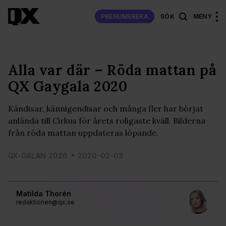
PRENUMERERA
SÖK
MENY
Alla var där – Röda mattan på
QX Gaygala 2020
Kändisar, kännigendisar och många fler har börjat
anlända till Cirkus för årets roligaste kväll. Bilderna
från röda mattan uppdateras löpande.
QX-GALAN 2026
2020-02-03
Matilda Thorén
redaktionen@qx.se