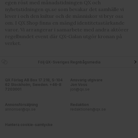
egen röst med månadstidningen QX och
nyhetstidningen qx.se som bevakar det samhälle vi
lever i och den kultur och de människor vi bryr oss
om. I QX Shop finns en mängd identitetsstärkande
varor. Vi arrangerar i samarbete med andra aktörer
regelbundet event där QX-Galan utgör kronan på
verket.
Följ QX-Sveriges Regnbågsmedia
QX Förlag AB Box 17 218, S-104
Ansvarig utgivare
62 Stockholm, Sweden. +46-8
Jon Voss
7203001
jon@qx.se
Annonsförsäljning
Redaktion
annonser@qx.se
redaktionen@qx.se
Hantera cookie-samtycke