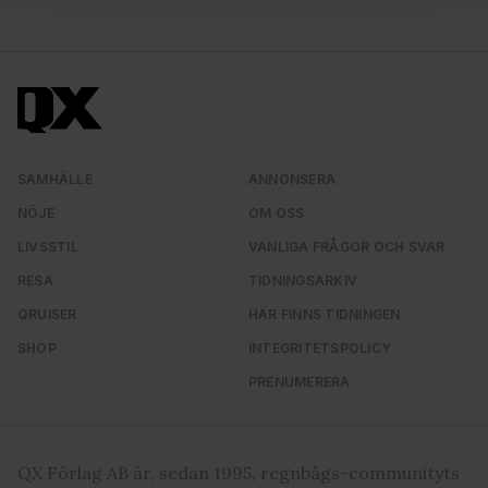
för sociala medier och analysera vår trafik. Vi
vidarebefordrar även sådana identifierare och annan
information från din enhet till de sociala medier och
annons- och analysföretag som vi samarbetar med.
Dessa kan i sin tur kombinera informationen med annan
information som du har tillhandahållit eller som de har
samlat in när du har använt deras tjänster. Du godkänner
SAMHÄLLE
ANNONSERA
våra cookies vid fortsatt användande av vår webbplats.
NÖJE
OM OSS
LIVSSTIL
VANLIGA FRÅGOR OCH SVAR
RESA
TIDNINGSARKIV
QRUISER
HÄR FINNS TIDNINGEN
SHOP
INTEGRITETSPOLICY
PRENUMERERA
QX Förlag AB är, sedan 1995, regnbågs-communityts