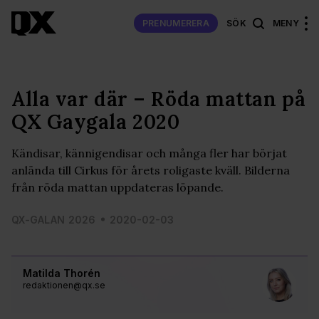
PRENUMERERA
SÖK
MENY
Alla var där – Röda mattan på
QX Gaygala 2020
Kändisar, kännigendisar och många fler har börjat
anlända till Cirkus för årets roligaste kväll. Bilderna
från röda mattan uppdateras löpande.
QX-GALAN 2026
2020-02-03
Matilda Thorén
redaktionen@qx.se