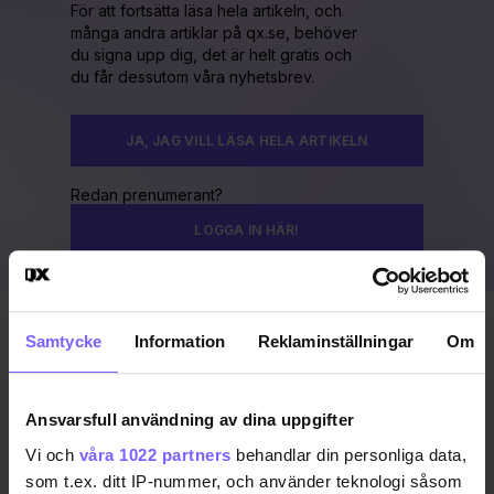
För att fortsätta läsa hela artikeln, och
många andra artiklar på qx.se, behöver
du signa upp dig, det är helt gratis och
du får dessutom våra nyhetsbrev.
JA, JAG VILL LÄSA HELA ARTIKELN
Redan prenumerant?
LOGGA IN HÄR!
Samtycke
Information
Reklaminställningar
Om
Publicerad 2020-02-03
Uppdaterad 2020-02-04
Ansvarsfull användning av dina uppgifter
QX GAYGALA 2020
Vi och
våra 1022 partners
behandlar din personliga data,
som t.ex. ditt IP-nummer, och använder teknologi såsom