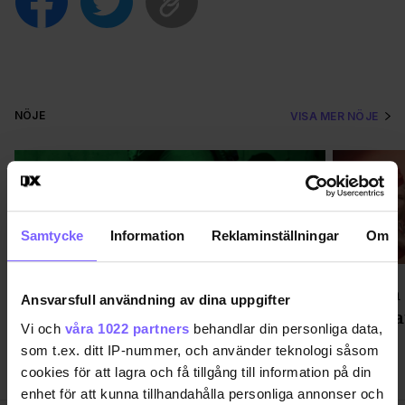
NÖJE
VISA MER NÖJE
Samtycke
Information
Reklaminställningar
Om
Way Out West: OG BELLA ska
Cinema 
Ansvarsfull användning av dina uppgifter
spela bh:n av publiken under tre
av RuPau
Vi och
våra 1022 partners
behandlar din personliga data,
kaotiska gig
som t.ex. ditt IP-nummer, och använder teknologi såsom
cookies för att lagra och få tillgång till information på din
enhet för att kunna tillhandahålla personliga annonser och