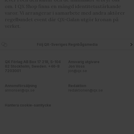
information från din enhet till de sociala medier och
om. I QX Shop finns en mängd identitetsstärkande
annons- och analysföretag som vi samarbetar med.
varor. Vi arrangerar i samarbete med andra aktörer
Dessa kan i sin tur kombinera informationen med annan
regelbundet event där QX-Galan utgör kronan på
information som du har tillhandahållit eller som de har
verket.
samlat in när du har använt deras tjänster. Du godkänner
våra cookies vid fortsatt användande av vår webbplats.
Följ QX-Sveriges Regnbågsmedia
QX Förlag AB Box 17 218, S-104
Ansvarig utgivare
62 Stockholm, Sweden. +46-8
Jon Voss
7203001
jon@qx.se
Annonsförsäljning
Redaktion
annonser@qx.se
redaktionen@qx.se
Hantera cookie-samtycke