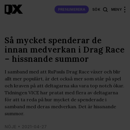
PRENUMERERA
SÖK
MENY
Så mycket spenderar de
innan medverkan i Drag Race
– hissnande summor
I samband med att RuPauls Drag Race växer och blir
allt mer populärt, är det också mer som står på spel
och kraven på att deltagarna ska vara top notch ökar.
Tidningen VICE har pratat med flera av deltagarna
för att ta reda på hur mycket de spenderade i
samband med deras medverkan. Det är hissnande
summor.
NÖJE
2021-04-27