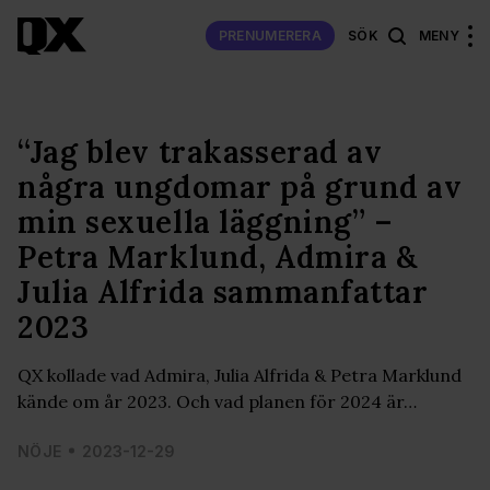
PRENUMERERA
SÖK
MENY
“Jag blev trakasserad av
några ungdomar på grund av
min sexuella läggning” –
Petra Marklund, Admira &
Julia Alfrida sammanfattar
2023
QX kollade vad Admira, Julia Alfrida & Petra Marklund
kände om år 2023. Och vad planen för 2024 är…
NÖJE
2023-12-29