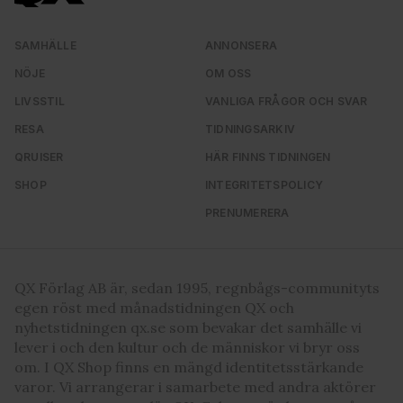
SAMHÄLLE
ANNONSERA
NÖJE
OM OSS
LIVSSTIL
VANLIGA FRÅGOR OCH SVAR
RESA
TIDNINGSARKIV
QRUISER
HÄR FINNS TIDNINGEN
SHOP
INTEGRITETSPOLICY
PRENUMERERA
QX Förlag AB är, sedan 1995, regnbågs-communityts
egen röst med månadstidningen QX och
nyhetstidningen qx.se som bevakar det samhälle vi
lever i och den kultur och de människor vi bryr oss
om. I QX Shop finns en mängd identitetsstärkande
varor. Vi arrangerar i samarbete med andra aktörer