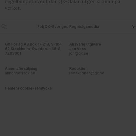
regelbundet event där QX-Galan utgör kronan på
verket.
Följ QX-Sveriges Regnbågsmedia
QX Förlag AB Box 17 218, S-104
Ansvarig utgivare
62 Stockholm, Sweden. +46-8
Jon Voss
7203001
jon@qx.se
Annonsförsäljning
Redaktion
annonser@qx.se
redaktionen@qx.se
Hantera cookie-samtycke