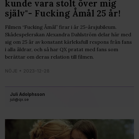
kunde vara stolt över mig
själv"- Fucking Åmål 25 år!
Filmen “Fucking Åmål” firar i år 25-årsjubileum.
Skådespelerskan Alexandra Dahlström delar här med
sig om 25 år av konstant kärleksfull respons från fans
i alla åldrar, och så har QX pratat med fans som
berättar om deras relation till filmen.
NÖJE
2023-12-28
Juli Adolphsson
juli@qx.se