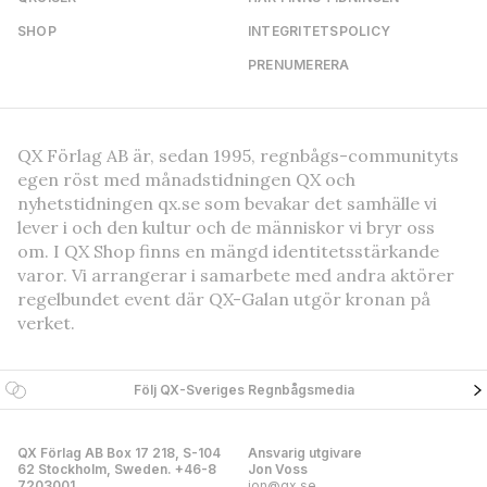
SHOP
INTEGRITETSPOLICY
PRENUMERERA
QX Förlag AB är, sedan 1995, regnbågs-communityts
egen röst med månadstidningen QX och
nyhetstidningen qx.se som bevakar det samhälle vi
lever i och den kultur och de människor vi bryr oss
om. I QX Shop finns en mängd identitetsstärkande
varor. Vi arrangerar i samarbete med andra aktörer
regelbundet event där QX-Galan utgör kronan på
verket.
Följ QX-Sveriges Regnbågsmedia
QX Förlag AB Box 17 218, S-104
Ansvarig utgivare
62 Stockholm, Sweden. +46-8
Jon Voss
7203001
jon@qx.se