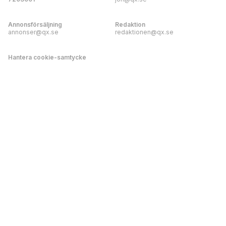
Annonsförsäljning
Redaktion
annonser@qx.se
redaktionen@qx.se
Hantera cookie-samtycke