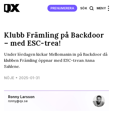
PRENUMERERA
SÖK
MENY
Klubb Främling på Backdoor
– med ESC-trea!
Under lördagen kickar Mellomanin in på Backdoor då
klubben Främling öppnar med ESC-trean Anna
Sahlene.
NÖJE
2025-01-31
Ronny Larsson
ronny@qx.se