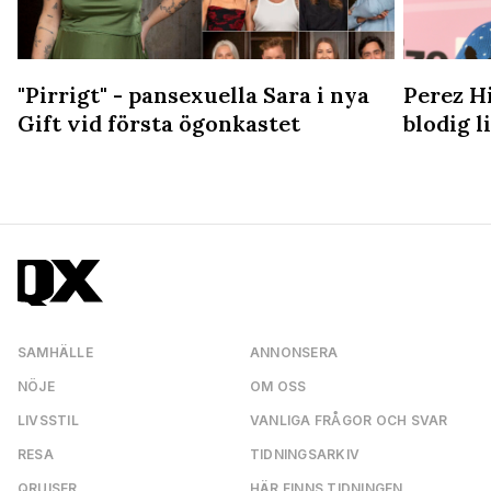
"Pirrigt" - pansexuella Sara i nya
Perez Hi
Gift vid första ögonkastet
blodig 
SAMHÄLLE
ANNONSERA
NÖJE
OM OSS
LIVSSTIL
VANLIGA FRÅGOR OCH SVAR
RESA
TIDNINGSARKIV
QRUISER
HÄR FINNS TIDNINGEN