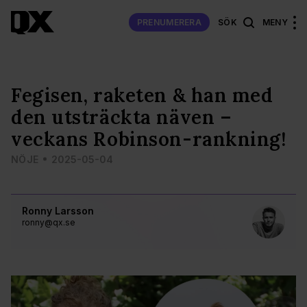
PRENUMERERA
SÖK
MENY
Fegisen, raketen & han med
den utsträckta näven –
veckans Robinson-rankning!
NÖJE
2025-05-04
Ronny Larsson
ronny@qx.se