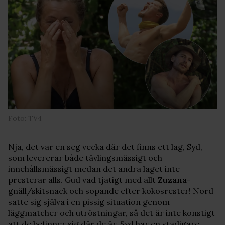
Foto: TV4
Nja, det var en seg vecka där det finns ett lag, Syd,
som levererar både tävlingsmässigt och
innehållsmässigt medan det andra laget inte
presterar alls. Gud vad tjatigt med allt
Zuzana
-
gnäll/skitsnack och sopande efter kokosrester! Nord
satte sig själva i en pissig situation genom
läggmatcher och utröstningar, så det är inte konstigt
att de befinner sig där de är. Syd har en stadigare