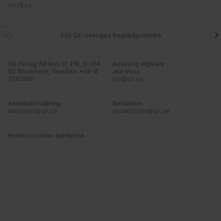
verket.
Följ QX-Sveriges Regnbågsmedia
QX Förlag AB Box 17 218, S-104
Ansvarig utgivare
62 Stockholm, Sweden. +46-8
Jon Voss
7203001
jon@qx.se
Annonsförsäljning
Redaktion
annonser@qx.se
redaktionen@qx.se
Hantera cookie-samtycke