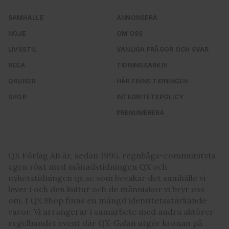
SAMHÄLLE
ANNONSERA
NÖJE
OM OSS
LIVSSTIL
VANLIGA FRÅGOR OCH SVAR
RESA
TIDNINGSARKIV
QRUISER
HÄR FINNS TIDNINGEN
SHOP
INTEGRITETSPOLICY
PRENUMERERA
QX Förlag AB är, sedan 1995, regnbågs-communityts
egen röst med månadstidningen QX och
nyhetstidningen qx.se som bevakar det samhälle vi
lever i och den kultur och de människor vi bryr oss
om. I QX Shop finns en mängd identitetsstärkande
varor. Vi arrangerar i samarbete med andra aktörer
regelbundet event där QX-Galan utgör kronan på