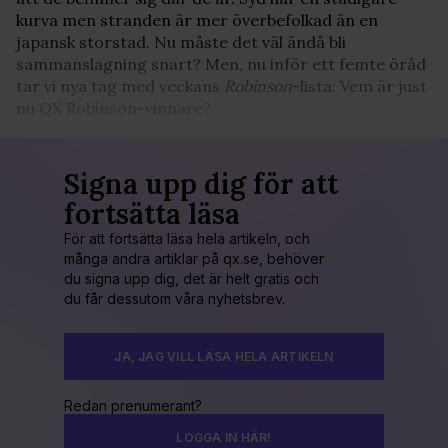
kurva men stranden är mer överbefolkad än en
japansk storstad. Nu måste det väl ändå bli
sammanslagning snart? Men, nu inför ett femte öråd
tar vi nya tag med veckans
Robinson
-lista: Vem är just
nu QX Robinson-vinnare?
Signa upp dig för att
fortsätta läsa
För att fortsätta läsa hela artikeln, och
många andra artiklar på qx.se, behöver
du signa upp dig, det är helt gratis och
du får dessutom våra nyhetsbrev.
JA, JAG VILL LÄSA HELA ARTIKELN
Redan prenumerant?
LOGGA IN HÄR!