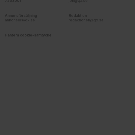
7203001
jon@qx.se
Annonsförsäljning
Redaktion
annonser@qx.se
redaktionen@qx.se
Hantera cookie-samtycke