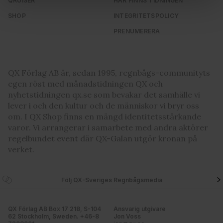
QRUISER
HÄR FINNS TIDNINGEN
Vi använder enhetsidentifierare för att anpassa innehållet
SHOP
INTEGRITETSPOLICY
och annonserna till användarna, tillhandahålla funktioner
för sociala medier och analysera vår trafik. Vi
PRENUMERERA
vidarebefordrar även sådana identifierare och annan
information från din enhet till de sociala medier och
annons- och analysföretag som vi samarbetar med.
QX Förlag AB är, sedan 1995, regnbågs-communityts
Dessa kan i sin tur kombinera informationen med annan
egen röst med månadstidningen QX och
information som du har tillhandahållit eller som de har
nyhetstidningen qx.se som bevakar det samhälle vi
samlat in när du har använt deras tjänster. Du godkänner
lever i och den kultur och de människor vi bryr oss
våra cookies vid fortsatt användande av vår webbplats.
om. I QX Shop finns en mängd identitetsstärkande
varor. Vi arrangerar i samarbete med andra aktörer
regelbundet event där QX-Galan utgör kronan på
verket.
Följ QX-Sveriges Regnbågsmedia
QX Förlag AB Box 17 218, S-104
Ansvarig utgivare
62 Stockholm, Sweden. +46-8
Jon Voss