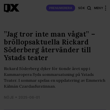
PRENUMERERA
SÖK
MENY
”Jag tror inte man vågat” –
bröllopsaktuella Rickard
Söderberg återvänder till
Ystads teater
Rickard Söderberg dyker för tionde året upp i
Kammaropera Syds sommarsatsning på Ystads
Teater. I sommar spelas en uppdatering av Emmerich
Kálmán Czardasfurstinnan.
NÖJE
2025-06-01