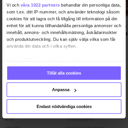
Vi och
våra 1022 partners
behandlar din personliga data,
som t.ex. ditt IP-nummer, och använder teknologi såsom
cookies för att lagra och få tillgång till information på din
Way Out West: OG BELLA ska
Cinema 
enhet för att kunna tillhandahålla personliga annonser och
spela bh:n av publiken under tre
av RuPau
innehåll, annons- och innehållsmätning, åskådarinsikter
kaotiska gig
och produktutveckling. Du kan själv välja vilka som får
använda din data och i vilka syften.
Med din tillåtelse skulle vi även vilja:
Samla in information om din geografiska plats
Tillåt alla cookies
som kan ha en noggrannhet på upp till flera meter
Identifiera din enhet genom att aktivt skanna den
för specifika kännetecken (fingeravtryck)
Anpassa
SAMHÄLLE
ANNONSERA
Ta reda på mer om hur dina personliga uppgifter
NÖJE
OM OSS
behandlas och ställ in dina preferenser i
detaljsektionen
.
Endast nödvändiga cookies
Du kan ändra eller dra tillbaka ditt samtycke när som
LIVSSTIL
VANLIGA FRÅGOR OCH SVAR
helst från cookie-förklaringen.
RESA
TIDNINGSARKIV