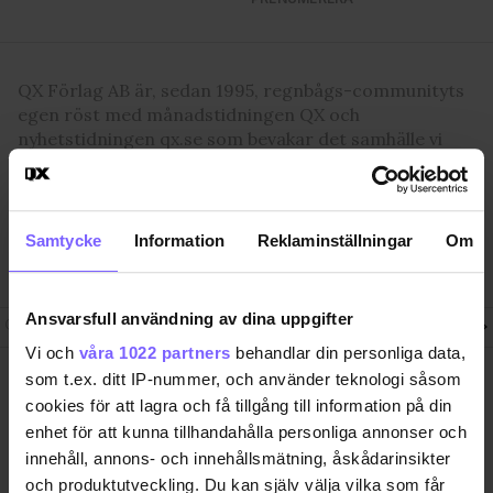
QX Förlag AB är, sedan 1995, regnbågs-communityts
egen röst med månadstidningen QX och
nyhetstidningen qx.se som bevakar det samhälle vi
lever i och den kultur och de människor vi bryr oss
om. I QX Shop finns en mängd identitetsstärkande
varor. Vi arrangerar i samarbete med andra aktörer
regelbundet event där QX-Galan utgör kronan på
Samtycke
Information
Reklaminställningar
Om
verket.
Ansvarsfull användning av dina uppgifter
Följ QX-Sveriges Regnbågsmedia
Vi och
våra 1022 partners
behandlar din personliga data,
som t.ex. ditt IP-nummer, och använder teknologi såsom
QX Förlag AB Box 17 218, S-104
Ansvarig utgivare
cookies för att lagra och få tillgång till information på din
62 Stockholm, Sweden. +46-8
Jon Voss
7203001
jon@qx.se
enhet för att kunna tillhandahålla personliga annonser och
innehåll, annons- och innehållsmätning, åskådarinsikter
Annonsförsäljning
Redaktion
och produktutveckling. Du kan själv välja vilka som får