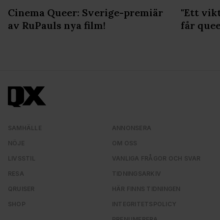
Cinema Queer: Sverige-premiär
"Ett vik
av RuPauls nya film!
får que
SAMHÄLLE
ANNONSERA
NÖJE
OM OSS
LIVSSTIL
VANLIGA FRÅGOR OCH SVAR
RESA
TIDNINGSARKIV
QRUISER
HÄR FINNS TIDNINGEN
SHOP
INTEGRITETSPOLICY
PRENUMERERA