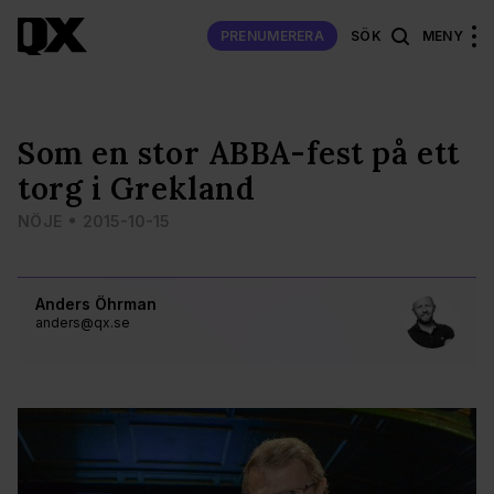
PRENUMERERA
SÖK
MENY
Som en stor ABBA-fest på ett
torg i Grekland
NÖJE
2015-10-15
Anders Öhrman
anders@qx.se