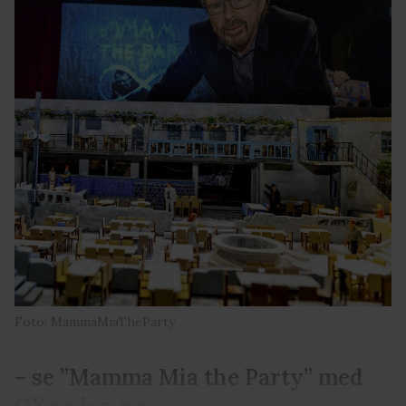
Foto: MammaMiaTheParty
– se ”Mamma Mia the Party” med