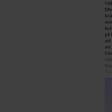
Vil
Eft
Kvä
som
kon
på 
att
att
Där
Gu
Bia
Wi