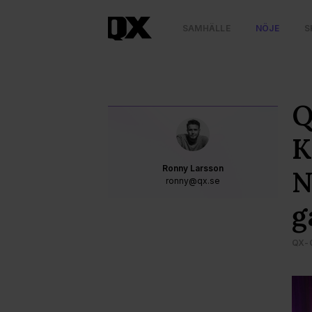
SAMHÄLLE
NÖJE
S
Q
K
Ronny Larsson
N
ronny@qx.se
g
QX-