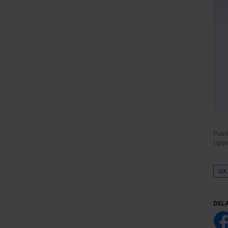
Publ
Uppd
QX
DEL