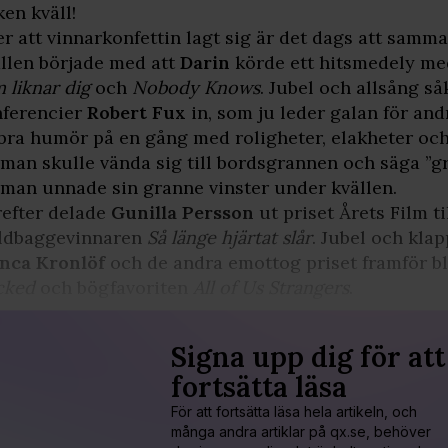
ken kväll!
er att vinnarkonfettin lagt sig är det dags att samm
llen började med att
Darin
körde ett hitsmedely med
 liknar dig
och
Nobody Knows
. Jubel och allsång så
ferencier
Robert Fux
in, som ju leder galan för an
bra humör på en gång med roligheter, elakheter och
 man skulle vända sig till bordsgrannen och säga ”g
 man unnade sin granne vinster under kvällen.
efter delade
Gunilla Persson
ut priset Årets Film t
ldbaggevinnaren
Så länge hjärtat slår
. Jubel och klap
nca Kronlöf
och de andra emottog priset framför b
cked
och bögfavoriten
All of Us Strangers
.
Signa upp dig för att
fortsätta läsa
För att fortsätta läsa hela artikeln, och
många andra artiklar på qx.se, behöver