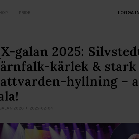
LOGGA I
HOP
PRIDE
X-galan 2025: Silvstedt
ärnfalk-kärlek & stark
attvarden-hyllning – a
ala!
GALAN 2026
2025-02-04