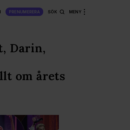
N
PRENUMERERA
SÖK
MENY
, Darin,
llt om årets