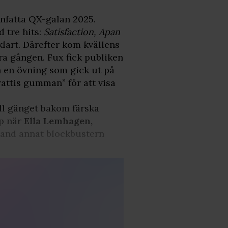
anfatta QX-galan 2025.
 tre hits:
Satisfaction, Apan
klart. Därefter kom kvällens
dra gången. Fux fick publiken
 en övning som gick ut på
rattis gumman” för att visa
ill gänget bakom färska
p när
Ella Lemhagen,
land annat blockbustern