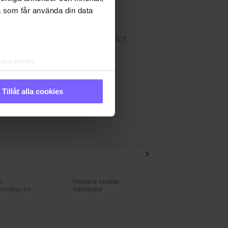
a som får använda din data
NS TIDNINGEN
INTEGRITETSPOLICY
lera meter
ryck)
ljsektionen
. Du kan ändra
Tillåt alla cookies
andahålla funktioner för
n information från din enhet
 tur kombinera informationen
 deras tjänster. Du
n
Hantera cookie-
nen@qx.se
samtycke