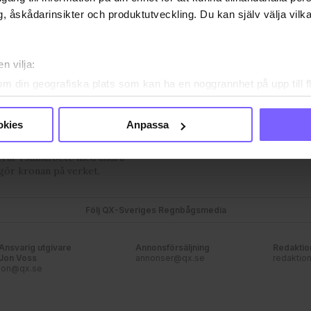
, åskådarinsikter och produktutveckling. Du kan själv välja vilk
OSS
VANLIGA FRÅGOR OCH SVAR
TIDNINGSARKIV
HÄR FIN
n vilja:
PRENUMERERA
om din geografiska plats som kan ha en noggrannhet på upp till f
genom att aktivt skanna den för specifika kännetecken (fingeravt
mmunityts egen röst med
rsonliga uppgifter behandlas och ställ in dina preferenser i
deta
okies
Anpassa
.se som bevakar det samhälle vi
ke när som helst från cookie-förklaringen.
bryr oss om. I QX Shop finns en
erar i samarbete med andra
e för att anpassa innehållet och annonserna till användarna, tillh
gör kronan på verket.
vår trafik. Vi vidarebefordrar även sådana identifierare och anna
nnons- och analysföretag som vi samarbetar med. Dessa kan i sin
Följ QX-Sveriges Regnbågsmedia
har tillhandahållit eller som de har samlat in när du har använt
ortsatt användande av vår webbplats.
Ansvarig utgivare
Annonsförsäljning
Redaktio
Jon Voss
annonser@qx.se
redaktio
jon@qx.se