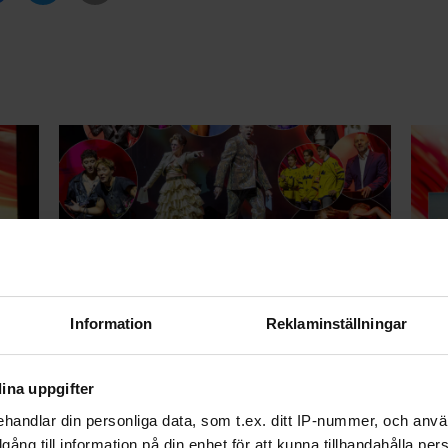
Här kan du streama QX-galan
Avs
rnas
ikväll
Lod
Information
Reklaminställningar
alan
fil
ina uppgifter
handlar din personliga data, som t.ex. ditt IP-nummer, och anv
illgång till information på din enhet för att kunna tillhandahålla pe