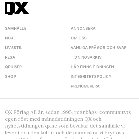
SAMHÄLLE
ANNONSERA
NÖJE
OM OSS
LIVSSTIL
VANLIGA FRÅGOR OCH SVAR
RESA
TIDNINGSARKIV
QRUISER
HÄR FINNS TIDNINGEN
SHOP
INTEGRITETSPOLICY
PRENUMERERA
QX Förlag AB är, sedan 1995, regnbågs-communityts
egen röst med månadstidningen QX och
nyhetstidningen qx.se som bevakar det samhälle vi
lever i och den kultur och de människor vi bryr oss