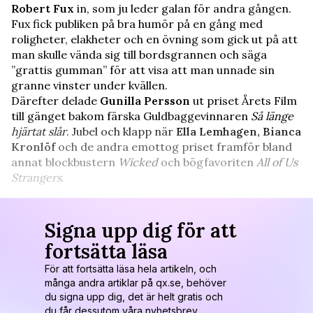
Robert Fux
in, som ju leder galan för andra gången.
Fux fick publiken på bra humör på en gång med
roligheter, elakheter och en övning som gick ut på att
man skulle vända sig till bordsgrannen och säga
”grattis gumman” för att visa att man unnade sin
granne vinster under kvällen.
Därefter delade
Gunilla Persson
ut priset Årets Film
till gänget bakom färska Guldbaggevinnaren
Så länge
hjärtat slår
. Jubel och klapp när
Ella Lemhagen, Bianca
Kronlöf
och de andra emottog priset framför bland
annat blockbustern
Wicked
och bögfavoriten
All of Us
Strangers
.
Signa upp dig för att
fortsätta läsa
För att fortsätta läsa hela artikeln, och
många andra artiklar på qx.se, behöver
du signa upp dig, det är helt gratis och
du får dessutom våra nyhetsbrev.