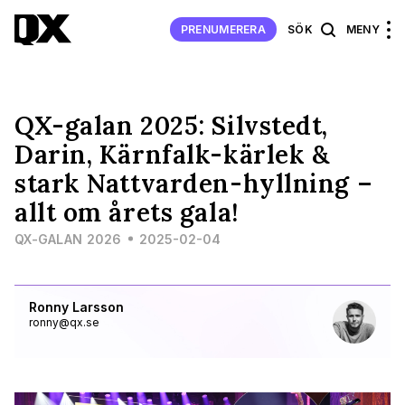
PRENUMERERA
SÖK
MENY
QX-galan 2025: Silvstedt,
Darin, Kärnfalk-kärlek &
stark Nattvarden-hyllning –
allt om årets gala!
QX-GALAN 2026
2025-02-04
Ronny Larsson
ronny@qx.se