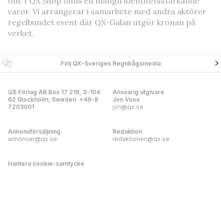
om. I QX Shop finns en mängd identitetsstärkande
varor. Vi arrangerar i samarbete med andra aktörer
regelbundet event där QX-Galan utgör kronan på
verket.
Följ QX-Sveriges Regnbågsmedia
QX Förlag AB Box 17 218, S-104
Ansvarig utgivare
62 Stockholm, Sweden. +46-8
Jon Voss
7203001
jon@qx.se
Annonsförsäljning
Redaktion
annonser@qx.se
redaktionen@qx.se
Hantera cookie-samtycke