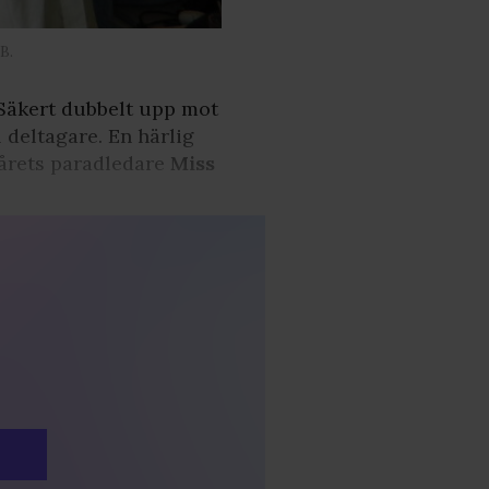
B.
 Säkert dubbelt upp mot
l deltagare. En härlig
årets paradledare
Miss