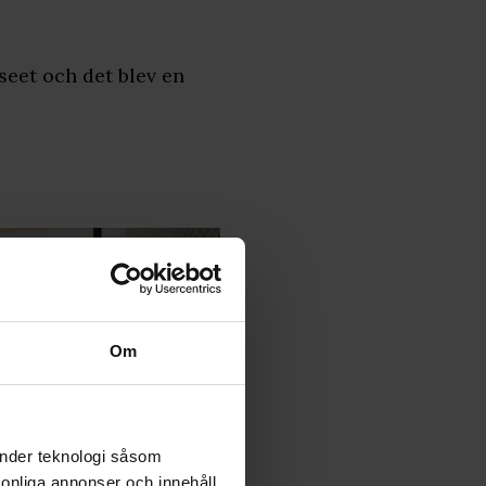
eet och det blev en
Om
änder teknologi såsom
rsonliga annonser och innehåll,