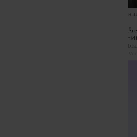
Hatt
Åre
tid
bla
Va