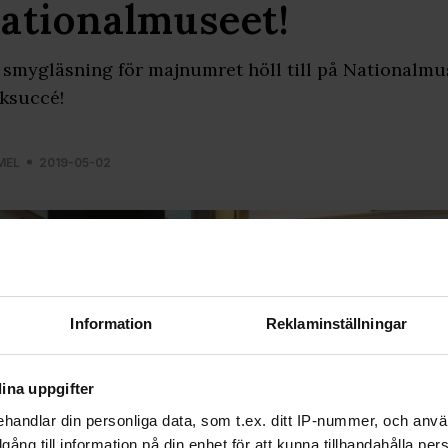
ationalmuseet!
smygläsning för majnumret höll till på Nationalmus
ksuccé!
MEL
2019-05-02
Information
Reklaminställningar
ina uppgifter
handlar din personliga data, som t.ex. ditt IP-nummer, och anv
illgång till information på din enhet för att kunna tillhandahålla pe