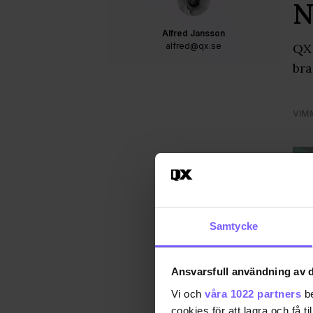
N
Alfred Jansson
alfred@qx.se
QX 
bra
VIM
Samtycke
Ansvarsfull användning av d
Vi och
våra 1022 partners
be
cookies för att lagra och få t