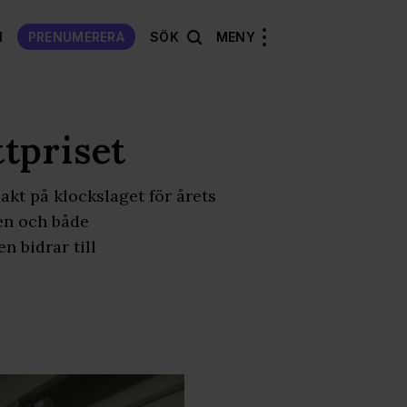
N
PRENUMERERA
SÖK
MENY
tpriset
kt på klockslaget för årets
en och både
 bidrar till