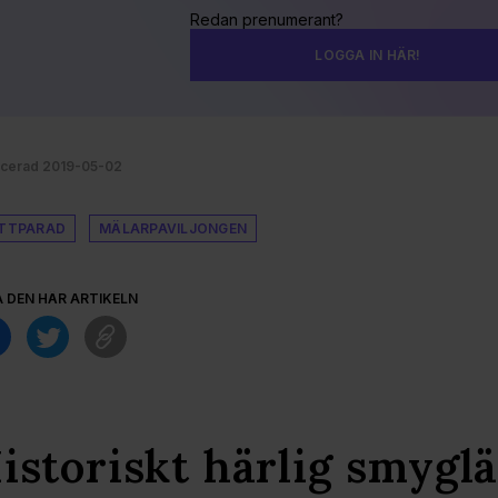
Redan prenumerant?
LOGGA IN HÄR!
icerad 2019-05-02
TTPARAD
MÄLARPAVILJONGEN
A DEN HÄR ARTIKELN
istoriskt härlig smygl