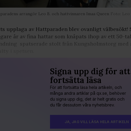
paradens arrangör Leo B. och hattvinnaren Imaa Queen
Foto: Leo 
ts upplaga av Hattparaden blev ovanligt välbesökt!
igare år av fina hattar som knåpats ihop av ett 50-ta
ndning spatserade stolt från Kungsholmstorg med 
nity
i spetsen.
Signa upp dig för att
fortsätta läsa
För att fortsätta läsa hela artikeln, och
många andra artiklar på qx.se, behöver
du signa upp dig, det är helt gratis och
du får dessutom våra nyhetsbrev.
JA, JAG VILL LÄSA HELA ARTIKELN