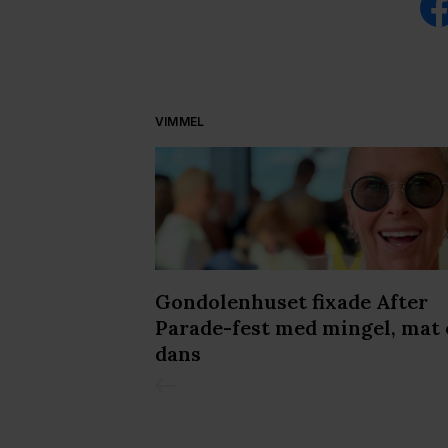
VIMMEL
iljongen &
Gondolenhuset fixade After
de in Pride
Parade-fest med mingel, mat
dans