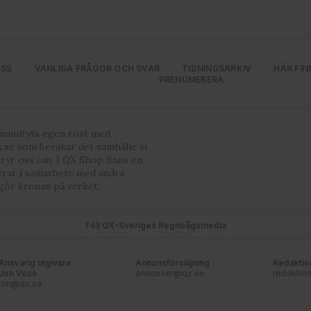
OSS
VANLIGA FRÅGOR OCH SVAR
TIDNINGSARKIV
HÄR FIN
PRENUMERERA
mmunityts egen röst med
.se som bevakar det samhälle vi
bryr oss om. I QX Shop finns en
erar i samarbete med andra
gör kronan på verket.
Följ QX-Sveriges Regnbågsmedia
Ansvarig utgivare
Annonsförsäljning
Redaktio
Jon Voss
annonser@qx.se
redaktio
jon@qx.se