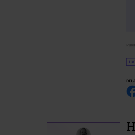
Publ
HA
DEL
H