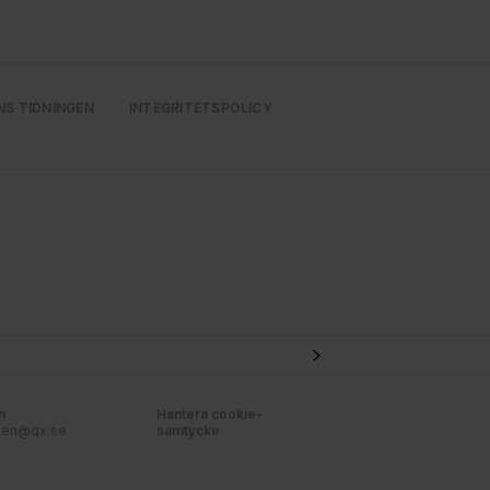
NS TIDNINGEN
INTEGRITETSPOLICY
n
Hantera cookie-
nen@qx.se
samtycke