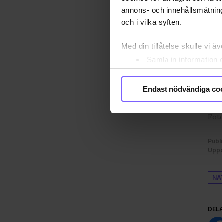
annons- och innehållsmätning
och i vilka syften.
Med din tillåtelse skulle vi äve
Samla in information 
Identifiera din enhet 
Ta reda på mer om hur dina pe
Endast nödvändiga co
eller dra tillbaka ditt samtyc
Foto
Vi använder enhetsidentifierar
sociala medier och analysera 
Publ
till de sociala medier och a
Uppd
med annan information som du 
godkänner våra cookies vid f
NA
DEL