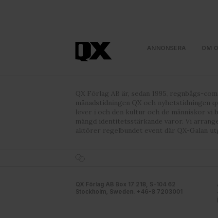
ANNONSERA
OM 
QX Förlag AB är, sedan 1995, regnbågs-co
månadstidningen QX och nyhetstidningen qx
lever i och den kultur och de människor vi 
mängd identitetsstärkande varor. Vi arrang
aktörer regelbundet event där QX-Galan ut
QX Förlag AB Box 17 218, S-104 62
Stockholm, Sweden. +46-8 7203001