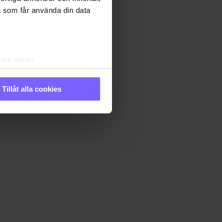
a som får använda din data
lera meter
ryck)
ljsektionen
. Du kan ändra
Tillåt alla cookies
andahålla funktioner för
n information från din enhet
 tur kombinera informationen
 deras tjänster. Du