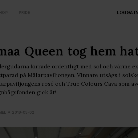
LOGGA I
HOP
PRIDE
maa Queen tog hem hat
ergudarna kirrade ordentligt med sol och värme exa
tparad på Mälarpaviljongen. Vinnare utsågs i solsk
arpaviljongens rosé och True Colours Cava som även
nbågsfonden gick åt!
MEL
2019-05-02