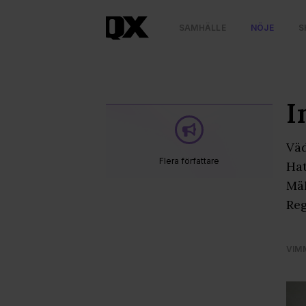
SAMHÄLLE
NÖJE
S
I
Väd
Flera författare
Hat
Mäl
Reg
VIM