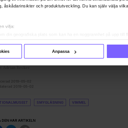
, åskådarinsikter och produktutveckling. Du kan själv välja vilk
n vilja:
om din geografiska plats som kan ha en noggrannhet på upp till f
genom att aktivt skanna den för specifika kännetecken (fingeravt
rsonliga uppgifter behandlas och ställ in dina preferenser i
deta
okies
Anpassa
ke när som helst från cookie-förklaringen.
: Adrian Becker
e för att anpassa innehållet och annonserna till användarna, tillh
vår trafik. Vi vidarebefordrar även sådana identifierare och anna
icerad 2019-05-02
nnons- och analysföretag som vi samarbetar med. Dessa kan i sin
aterad 2019-05-02
har tillhandahållit eller som de har samlat in när du har använt
ortsatt användande av vår webbplats.
TIONALMUSEET
SMYGLÄSNING
VIMMEL
A DEN HÄR ARTIKELN