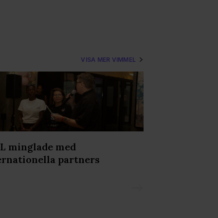
VISA MER VIMMEL
L minglade med
Svettigt, kra
ernationella partners
Underklädesf