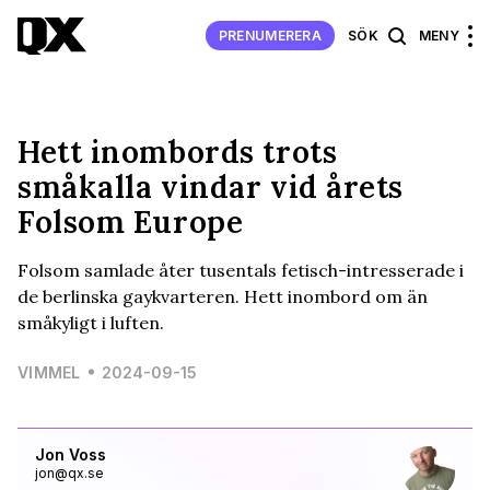
PRENUMERERA
SÖK
MENY
Hett inombords trots
småkalla vindar vid årets
Folsom Europe
Folsom samlade åter tusentals fetisch-intresserade i
de berlinska gaykvarteren. Hett inombord om än
småkyligt i luften.
VIMMEL
2024-09-15
Jon Voss
jon@qx.se