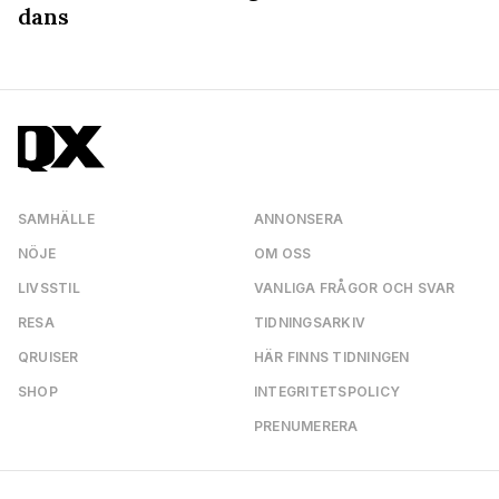
dans
SAMHÄLLE
ANNONSERA
NÖJE
OM OSS
LIVSSTIL
VANLIGA FRÅGOR OCH SVAR
RESA
TIDNINGSARKIV
QRUISER
HÄR FINNS TIDNINGEN
SHOP
INTEGRITETSPOLICY
PRENUMERERA