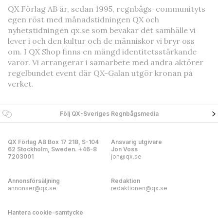
QX Förlag AB är, sedan 1995, regnbågs-communityts
egen röst med månadstidningen QX och
nyhetstidningen qx.se som bevakar det samhälle vi
lever i och den kultur och de människor vi bryr oss
om. I QX Shop finns en mängd identitetsstärkande
varor. Vi arrangerar i samarbete med andra aktörer
regelbundet event där QX-Galan utgör kronan på
verket.
Följ QX-Sveriges Regnbågsmedia
QX Förlag AB Box 17 218, S-104
Ansvarig utgivare
62 Stockholm, Sweden. +46-8
Jon Voss
7203001
jon@qx.se
Annonsförsäljning
Redaktion
annonser@qx.se
redaktionen@qx.se
Hantera cookie-samtycke