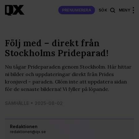
PRENUMERERA
SÖK
MENY
Följ med – direkt från
Stockholms Prideparad!
Nu tågar Prideparaden genom Stockholm. Här hittar
ni bilder och uppdateringar direkt från Prides
kronjuvel – paraden. Glöm inte att uppdatera sidan
för de senaste bilderna! Vi fyller på löpande.
SAMHÄLLE
2025-08-02
Redaktionen
redaktionen@qx.se