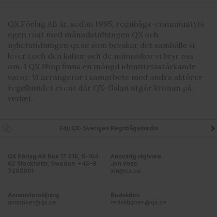
QX Förlag AB är, sedan 1995, regnbågs-communityts
egen röst med månadstidningen QX och
nyhetstidningen qx.se som bevakar det samhälle vi
lever i och den kultur och de människor vi bryr oss
om. I QX Shop finns en mängd identitetsstärkande
varor. Vi arrangerar i samarbete med andra aktörer
regelbundet event där QX-Galan utgör kronan på
verket.
Följ QX-Sveriges Regnbågsmedia
QX Förlag AB Box 17 218, S-104
Ansvarig utgivare
62 Stockholm, Sweden. +46-8
Jon Voss
7203001
jon@qx.se
Annonsförsäljning
Redaktion
annonser@qx.se
redaktionen@qx.se