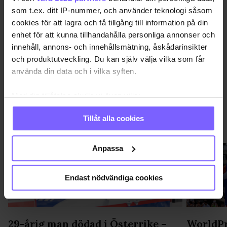
STOCKHOLM PRIDE 2025
som t.ex. ditt IP-nummer, och använder teknologi såsom
cookies för att lagra och få tillgång till information på din
DELA DEN HÄR ARTIKELN
enhet för att kunna tillhandahålla personliga annonser och
innehåll, annons- och innehållsmätning, åskådarinsikter
och produktutveckling. Du kan själv välja vilka som får
använda din data och i vilka syften.
Med din tillåtelse skulle vi även vilja:
Samla in information om din geografiska plats
Tillåt alla cookies
som kan ha en noggrannhet på upp till flera meter
SAMHÄLLE
VISA MER SAMHÄLLE
Identifiera din enhet genom att aktivt skanna den
för specifika kännetecken (fingeravtryck)
Anpassa
Ta reda på mer om hur dina personliga uppgifter
behandlas och ställ in dina preferenser i
detaljsektionen
.
Endast nödvändiga cookies
Du kan ändra eller dra tillbaka ditt samtycke när som
helst från cookie-förklaringen.
Vi använder enhetsidentifierare för att anpassa innehållet
29-årig man dödad i Österrike –
WorldPr