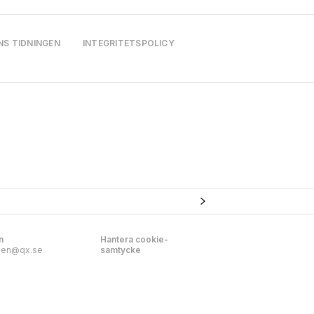
NS TIDNINGEN
INTEGRITETSPOLICY
n
Hantera cookie-
nen@qx.se
samtycke