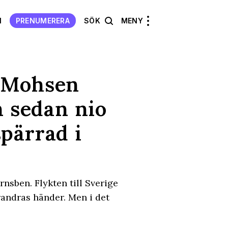
N
PRENUMERERA
SÖK
MENY
h Mohsen
n sedan nio
pärrad i
rnsben. Flykten till Sverige
arandras händer. Men i det