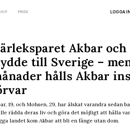
LOGGA I
HOP
PRIDE
ärleksparet Akbar oc
lydde till Sverige – me
ånader hålls Akbar ins
örvar
ar, 19, och Mohsen, 29, har älskat varandra sedan ba
lle rädda deras liv och göra det möjligt att hålla v
gga landet kom Akbar att bli en fånge utan dom.