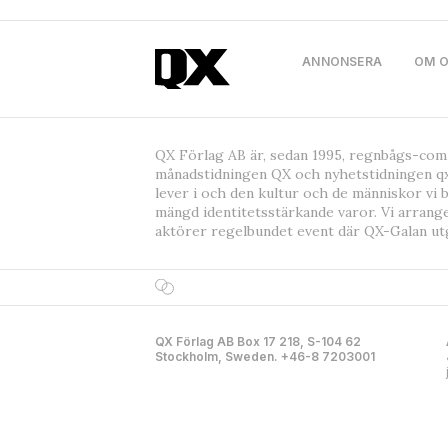
ANNONSERA
OM 
QX Förlag AB är, sedan 1995, regnbågs-co
månadstidningen QX och nyhetstidningen qx
lever i och den kultur och de människor vi 
mängd identitetsstärkande varor. Vi arrang
aktörer regelbundet event där QX-Galan ut
QX Förlag AB Box 17 218, S-104 62
Stockholm, Sweden. +46-8 7203001