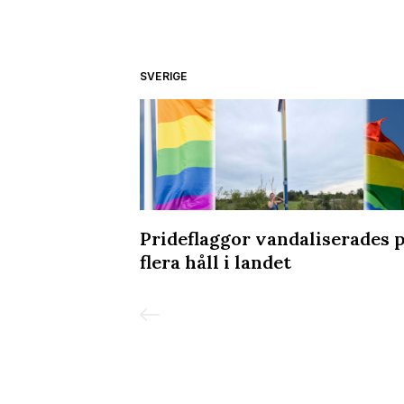
SVERIGE
or utsatthet
Prideflaggor vandaliserades 
flera håll i landet