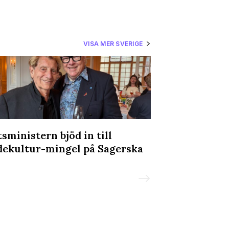
VISA MER SVERIGE
tsministern bjöd in till
Ung Vänster k
dekultur-mingel på Sagerska
transvården:
slutsnackat”