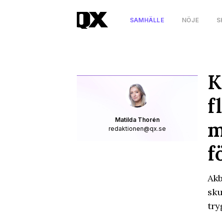
SAMHÄLLE
NÖJE
S
K
f
Matilda Thorén
m
redaktionen@qx.se
f
Akb
sku
try