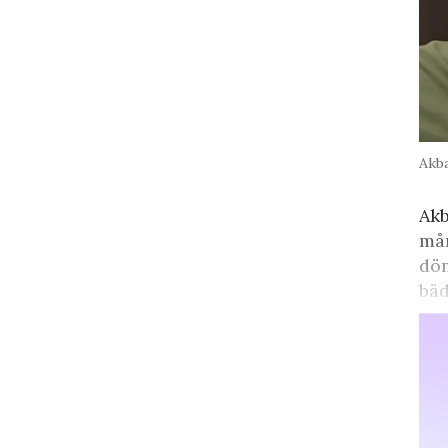
Akb
Akb
mån
döm
bäd