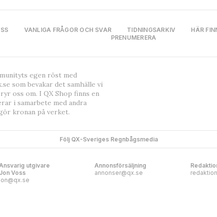
OSS
VANLIGA FRÅGOR OCH SVAR
TIDNINGSARKIV
HÄR FIN
PRENUMERERA
mmunityts egen röst med
.se som bevakar det samhälle vi
bryr oss om. I QX Shop finns en
erar i samarbete med andra
gör kronan på verket.
Följ QX-Sveriges Regnbågsmedia
Ansvarig utgivare
Annonsförsäljning
Redaktio
Jon Voss
annonser@qx.se
redaktio
jon@qx.se