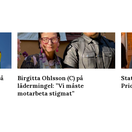
på
Birgitta Ohlsson (C) på
Sta
lädermingel: ”Vi måste
Pri
motarbeta stigmat”