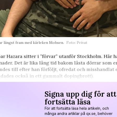
ar längst fram med kärleken Mohsen.
Foto: Privat
ar Hazara sitter i ”förvar” utanför Stockholm. Här ha
ader. Det är lika lång tid bakom låsta dörrar som e
des till efter han förföljt, ofredat och misshandlat e
dades också in ett gammalt dopingbrott).
Signa upp dig för att
fortsätta läsa
För att fortsätta läsa hela artikeln, och
många andra artiklar på qx.se, behöver