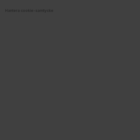
våra cookies vid fortsatt användande av vår webbplats.
Hantera cookie-samtycke