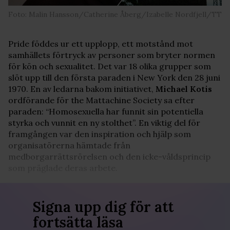
Foto: Malin Hansson/Catherine Åberg/Izabelle Nordfjell/TT
Pride föddes ur ett upplopp, ett motstånd mot
samhällets förtryck av personer som bryter normen
för kön och sexualitet. Det var 18 olika grupper som
slöt upp till den första paraden i New York den 28 juni
1970. En av ledarna bakom initiativet,
Michael Kotis
ordförande för the Mattachine Society sa efter
paraden: “Homosexuella har funnit sin potentiella
styrka och vunnit en ny stolthet”. En viktig del för
framgången var den inspiration och hjälp som
organisatörerna hämtade från
medborgarrättsrörelsen och den icke-våldsprincip
som präglade deras arbete.
Signa upp dig för att
fortsätta läsa