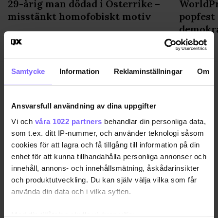
29-årig man dödad i Österrike –
WorldPr
misstänkt homofobiskt motiv
popfest
demokr
Samtycke
Information
Reklaminställningar
Om
Ansvarsfull användning av dina uppgifter
SAMHÄLLE
ANNONSERA
Vi och
våra 1022 partners
behandlar din personliga data,
som t.ex. ditt IP-nummer, och använder teknologi såsom
NÖJE
OM OSS
cookies för att lagra och få tillgång till information på din
LIVSSTIL
VANLIGA FRÅGOR OCH SVAR
enhet för att kunna tillhandahålla personliga annonser och
RESA
TIDNINGSARKIV
innehåll, annons- och innehållsmätning, åskådarinsikter
QRUISER
HÄR FINNS TIDNINGEN
och produktutveckling. Du kan själv välja vilka som får
använda din data och i vilka syften.
SHOP
INTEGRITETSPOLICY
PRENUMERERA
Med din tillåtelse skulle vi även vilja: