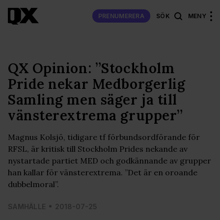
PRENUMERERA
SÖK
MENY
QX Opinion: ”Stockholm
Pride nekar Medborgerlig
Samling men säger ja till
vänsterextrema grupper”
Magnus Kolsjö, tidigare tf förbundsordförande för
RFSL, är kritisk till Stockholm Prides nekande av
nystartade partiet MED och godkännande av grupper
han kallar för vänsterextrema. ”Det är en oroande
dubbelmoral”.
SAMHÄLLE
2018-07-25