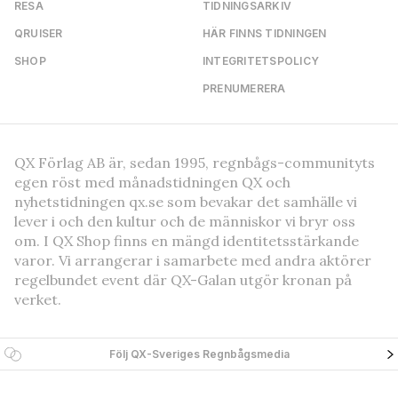
RESA
TIDNINGSARKIV
QRUISER
HÄR FINNS TIDNINGEN
SHOP
INTEGRITETSPOLICY
PRENUMERERA
QX Förlag AB är, sedan 1995, regnbågs-communityts
egen röst med månadstidningen QX och
nyhetstidningen qx.se som bevakar det samhälle vi
lever i och den kultur och de människor vi bryr oss
om. I QX Shop finns en mängd identitetsstärkande
varor. Vi arrangerar i samarbete med andra aktörer
regelbundet event där QX-Galan utgör kronan på
verket.
Följ QX-Sveriges Regnbågsmedia