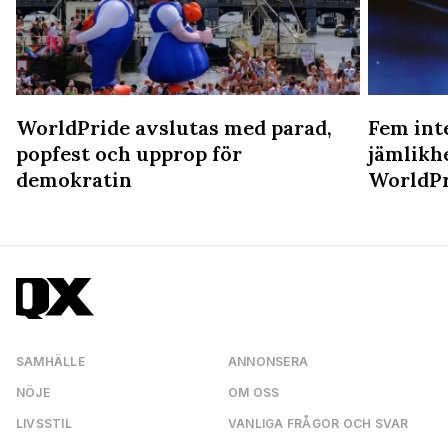
WorldPride avslutas med parad,
Fem int
popfest och upprop för
jämlikh
demokratin
WorldPr
SAMHÄLLE
ANNONSERA
NÖJE
OM OSS
LIVSSTIL
VANLIGA FRÅGOR OCH SVAR