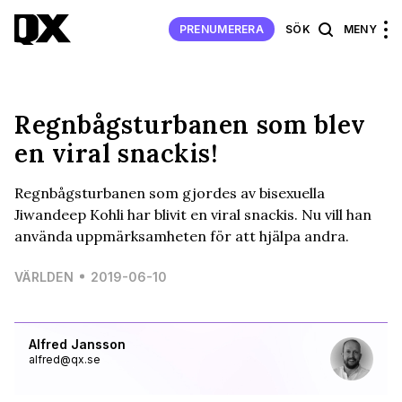
PRENUMERERA
SÖK
MENY
Regnbågsturbanen som blev
en viral snackis!
Regnbågsturbanen som gjordes av bisexuella
Jiwandeep Kohli har blivit en viral snackis. Nu vill han
använda uppmärksamheten för att hjälpa andra.
VÄRLDEN
2019-06-10
Alfred Jansson
alfred@qx.se