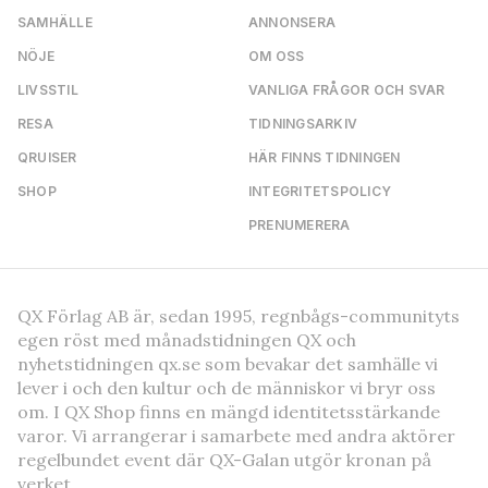
SAMHÄLLE
ANNONSERA
NÖJE
OM OSS
LIVSSTIL
VANLIGA FRÅGOR OCH SVAR
RESA
TIDNINGSARKIV
QRUISER
HÄR FINNS TIDNINGEN
SHOP
INTEGRITETSPOLICY
PRENUMERERA
QX Förlag AB är, sedan 1995, regnbågs-communityts
egen röst med månadstidningen QX och
nyhetstidningen qx.se som bevakar det samhälle vi
lever i och den kultur och de människor vi bryr oss
om. I QX Shop finns en mängd identitetsstärkande
varor. Vi arrangerar i samarbete med andra aktörer
regelbundet event där QX-Galan utgör kronan på
verket.