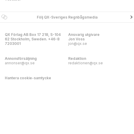
Följ QX-Sveriges Regnbågsmedia
QX Förlag AB Box 17 218, S-104
Ansvarig utgivare
62 Stockholm, Sweden. +46-8
Jon Voss
7203001
jon@qx.se
Annonsförsäljning
Redaktion
annonser@qx.se
redaktionen@qx.se
Hantera cookie-samtycke