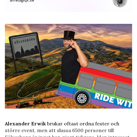
alfred@qx.se
Alexander Erwik
brukar oftast ordna fester och
större event, men att slussa 6500 personer till
Sölvesborg är inget han gjort tidigare. Men intresset