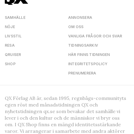
SAMHÄLLE
ANNONSERA
NÖJE
OM OSS
LIVSSTIL
VANLIGA FRÅGOR OCH SVAR
RESA
TIDNINGSARKIV
QRUISER
HÄR FINNS TIDNINGEN
SHOP
INTEGRITETSPOLICY
PRENUMERERA
QX Förlag AB är, sedan 1995, regnbågs-communityts
egen röst med månadstidningen QX och
nyhetstidningen qx.se som bevakar det samhälle vi
lever i och den kultur och de människor vi bryr oss
om. I QX Shop finns en mängd identitetsstärkande
varor. Vi arrangerar i samarbete med andra aktörer