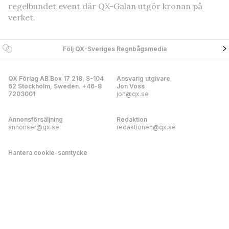
regelbundet event där QX-Galan utgör kronan på
verket.
Följ QX-Sveriges Regnbågsmedia
QX Förlag AB Box 17 218, S-104
Ansvarig utgivare
62 Stockholm, Sweden. +46-8
Jon Voss
7203001
jon@qx.se
Annonsförsäljning
Redaktion
annonser@qx.se
redaktionen@qx.se
Hantera cookie-samtycke