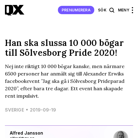
PRENUMERERA
SÖK
MENY
Han ska slussa 10 000 bögar
till Sölvesborg Pride 2020!
Nej inte riktigt 10 000 bögar kanske, men närmare
6500 personer har anmält sig till Alexander Erwiks
facebookevent ”Jag ska gå i Sölvesborg Prideparad
2020”, efter bara tre dagar. Ett event han skapade
rent impulsivt.
SVERIGE
2019-09-19
Alfred Jansson