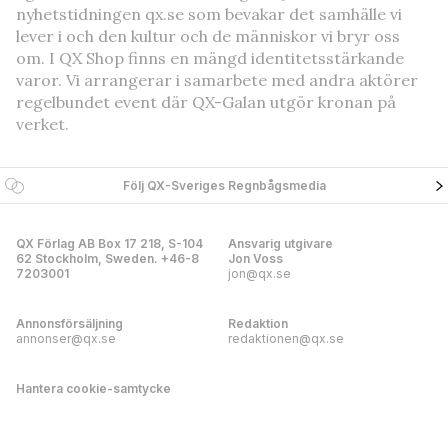
nyhetstidningen qx.se som bevakar det samhälle vi
lever i och den kultur och de människor vi bryr oss
om. I QX Shop finns en mängd identitetsstärkande
varor. Vi arrangerar i samarbete med andra aktörer
regelbundet event där QX-Galan utgör kronan på
verket.
Följ QX-Sveriges Regnbågsmedia
QX Förlag AB Box 17 218, S-104
Ansvarig utgivare
62 Stockholm, Sweden. +46-8
Jon Voss
7203001
jon@qx.se
Annonsförsäljning
Redaktion
annonser@qx.se
redaktionen@qx.se
Hantera cookie-samtycke