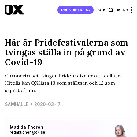
PRENUMERERA
SÖK
MENY
Här är Pridefestivalerna som
tvingas ställa in på grund av
Covid-19
Coronaviruset tvingar Pridefestivaler att ställa in.
Hittills kan QX lista 13 som ställts in och 12 som
skjutits fram.
SAMHÄLLE
2020-03-17
Matilda Thorén
redaktionen@qx.se