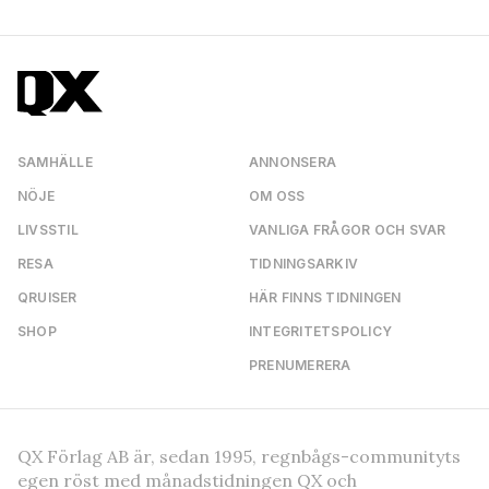
SAMHÄLLE
ANNONSERA
NÖJE
OM OSS
LIVSSTIL
VANLIGA FRÅGOR OCH SVAR
RESA
TIDNINGSARKIV
QRUISER
HÄR FINNS TIDNINGEN
SHOP
INTEGRITETSPOLICY
PRENUMERERA
QX Förlag AB är, sedan 1995, regnbågs-communityts
egen röst med månadstidningen QX och