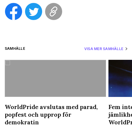
SAMHÄLLE
VISA MER SAMHÄLLE
WorldPride avslutas med parad,
Fem int
popfest och upprop för
jämlikh
demokratin
WorldPr