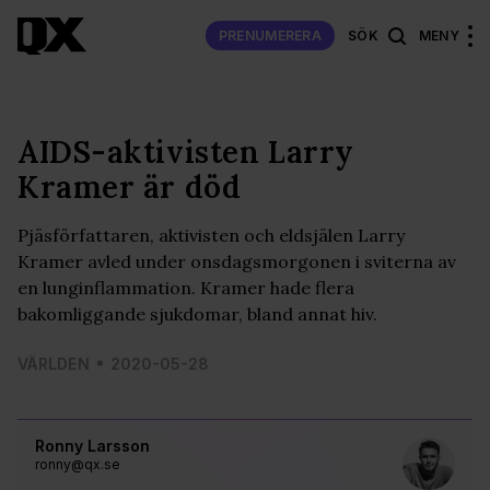
PRENUMERERA
SÖK
MENY
AIDS-aktivisten Larry
Kramer är död
Pjäsförfattaren, aktivisten och eldsjälen Larry
Kramer avled under onsdagsmorgonen i sviterna av
en lunginflammation. Kramer hade flera
bakomliggande sjukdomar, bland annat hiv.
VÄRLDEN
2020-05-28
Ronny Larsson
ronny@qx.se