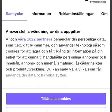
Samtycke
Information
Reklaminställningar
Om
SAMHÄLLE
ANNONSERA
NÖJE
OM OSS
Ansvarsfull användning av dina uppgifter
LIVSSTIL
VANLIGA FRÅGOR OCH SVAR
Vi och
våra 1022 partners
behandlar din personliga data,
RESA
TIDNINGSARKIV
som t.ex. ditt IP-nummer, och använder teknologi såsom
cookies för att lagra och få tillgång till information på din
QRUISER
HÄR FINNS TIDNINGEN
enhet för att kunna tillhandahålla personliga annonser och
SHOP
INTEGRITETSPOLICY
innehåll, annons- och innehållsmätning, åskådarinsikter
PRENUMERERA
och produktutveckling. Du kan själv välja vilka som får
använda din data och i vilka syften.
Med din tillåtelse skulle vi även vilja:
QX Förlag AB är, sedan 1995, regnbågs-communityts
egen röst med månadstidningen QX och
Samla in information om din geografiska plats
nyhetstidningen qx.se som bevakar det samhälle vi
Tillåt alla cookies
som kan ha en noggrannhet på upp till flera meter
lever i och den kultur och de människor vi bryr oss
Identifiera din enhet genom att aktivt skanna den
om. I QX Shop finns en mängd identitetsstärkande