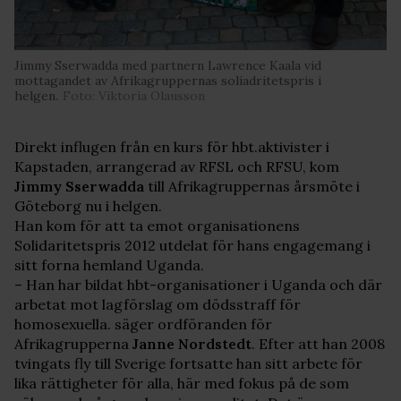
Jimmy Sserwadda med partnern Lawrence Kaala vid
mottagandet av Afrikagruppernas soliadritetspris i
helgen.
Foto: Viktoria Olausson
Direkt influgen från en kurs för hbt.aktivister i
Kapstaden, arrangerad av RFSL och RFSU, kom
Jimmy Sserwadda
till Afrikagruppernas årsmöte i
Göteborg nu i helgen.
Han kom för att ta emot organisationens
Solidaritetspris 2012 utdelat för hans engagemang i
sitt forna hemland Uganda.
– Han har bildat hbt-organisationer i Uganda och där
arbetat mot lagförslag om dödsstraff för
homosexuella. säger ordföranden för
Afrikagrupperna
Janne Nordstedt
. Efter att han 2008
tvingats fly till Sverige fortsatte han sitt arbete för
lika rättigheter för alla, här med fokus på de som