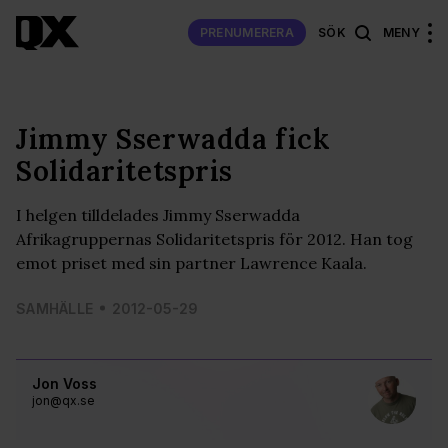
PRENUMERERA
SÖK
MENY
Jimmy Sserwadda fick
Solidaritetspris
I helgen tilldelades Jimmy Sserwadda
Afrikagruppernas Solidaritetspris för 2012. Han tog
emot priset med sin partner Lawrence Kaala.
SAMHÄLLE
2012-05-29
Jon Voss
jon@qx.se