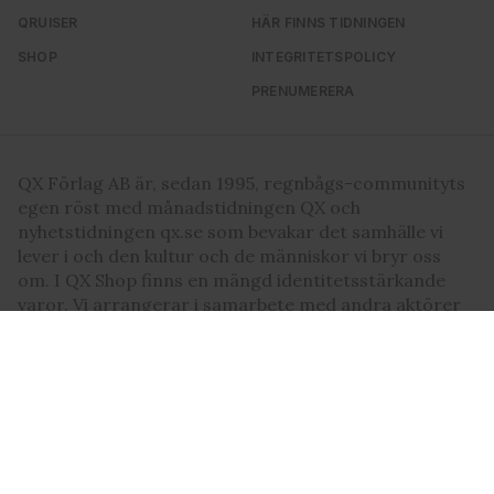
QRUISER
HÄR FINNS TIDNINGEN
SHOP
INTEGRITETSPOLICY
PRENUMERERA
QX Förlag AB är, sedan 1995, regnbågs-communityts
egen röst med månadstidningen QX och
nyhetstidningen qx.se som bevakar det samhälle vi
lever i och den kultur och de människor vi bryr oss
om. I QX Shop finns en mängd identitetsstärkande
varor. Vi arrangerar i samarbete med andra aktörer
regelbundet event där QX-Galan utgör kronan på
verket.
Följ QX-Sveriges Regnbågsmedia
QX Förlag AB Box 17 218, S-104
Ansvarig utgivare