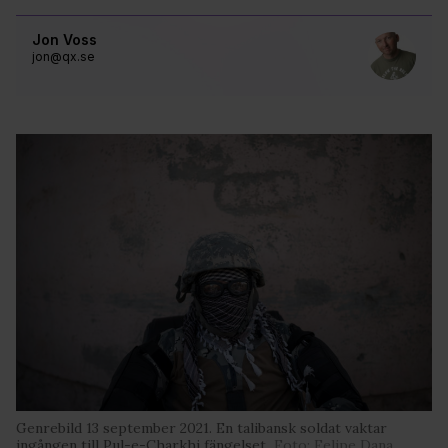
Jon Voss
jon@qx.se
Genrebild 13 september 2021. En talibansk soldat vaktar
ingången till Pul-e-Charkhi fängelset.
Foto: Felipe Dana