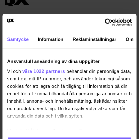
SAMHÄLLE
ANNONSERA
NÖJE
OM OSS
LIVSSTIL
VANLIGA FRÅGOR OCH SVAR
Samtycke
Information
Reklaminställningar
Om
RESA
TIDNINGSARKIV
QRUISER
HÄR FINNS TIDNINGEN
Ansvarsfull användning av dina uppgifter
SHOP
INTEGRITETSPOLICY
Vi och
våra 1022 partners
behandlar din personliga data,
PRENUMERERA
som t.ex. ditt IP-nummer, och använder teknologi såsom
cookies för att lagra och få tillgång till information på din
enhet för att kunna tillhandahålla personliga annonser och
innehåll, annons- och innehållsmätning, åskådarinsikter
QX Förlag AB är, sedan 1995, regnbågs-communityts
och produktutveckling. Du kan själv välja vilka som får
egen röst med månadstidningen QX och
använda din data och i vilka syften.
nyhetstidningen qx.se som bevakar det samhälle vi
lever i och den kultur och de människor vi bryr oss
om. I QX Shop finns en mängd identitetsstärkande
Med din tillåtelse skulle vi även vilja:
varor. Vi arrangerar i samarbete med andra aktörer