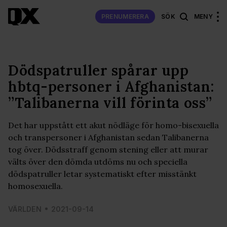
PRENUMERERA
SÖK
MENY
Dödspatruller spårar upp
hbtq-personer i Afghanistan:
”Talibanerna vill förinta oss”
Det har uppstått ett akut nödläge för homo-bisexuella
och transpersoner i Afghanistan sedan Talibanerna
tog över. Dödsstraff genom stening eller att murar
välts över den dömda utdöms nu och speciella
dödspatruller letar systematiskt efter misstänkt
homosexuella.
VÄRLDEN
2021-09-14