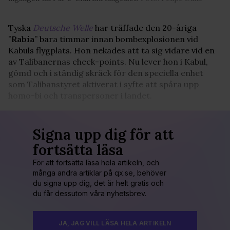
Tyska
Deutsche Welle
har träffade den 20-åriga
”
Rabia
” bara timmar innan bombexplosionen vid
Kabuls flygplats. Hon nekades att ta sig vidare vid en
av Talibanernas check-points. Nu lever hon i Kabul,
gömd och i ständig skräck för den speciella enhet
som Talibanstyret aktiverat i syfte att spåra upp
homo-bi och transpersoner i landet.
Signa upp dig för att
fortsätta läsa
För att fortsätta läsa hela artikeln, och
många andra artiklar på qx.se, behöver
du signa upp dig, det är helt gratis och
du får dessutom våra nyhetsbrev.
JA, JAG VILL LÄSA HELA ARTIKELN