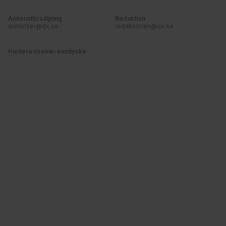
Annonsförsäljning
Redaktion
annonser@qx.se
redaktionen@qx.se
Hantera cookie-samtycke