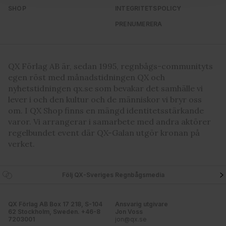
för sociala medier och analysera vår trafik. Vi
SHOP
INTEGRITETSPOLICY
vidarebefordrar även sådana identifierare och annan
PRENUMERERA
information från din enhet till de sociala medier och
annons- och analysföretag som vi samarbetar med.
Dessa kan i sin tur kombinera informationen med annan
information som du har tillhandahållit eller som de har
QX Förlag AB är, sedan 1995, regnbågs-communityts
samlat in när du har använt deras tjänster. Du godkänner
egen röst med månadstidningen QX och
våra cookies vid fortsatt användande av vår webbplats.
nyhetstidningen qx.se som bevakar det samhälle vi
lever i och den kultur och de människor vi bryr oss
om. I QX Shop finns en mängd identitetsstärkande
varor. Vi arrangerar i samarbete med andra aktörer
regelbundet event där QX-Galan utgör kronan på
verket.
Följ QX-Sveriges Regnbågsmedia
QX Förlag AB Box 17 218, S-104
Ansvarig utgivare
62 Stockholm, Sweden. +46-8
Jon Voss
7203001
jon@qx.se