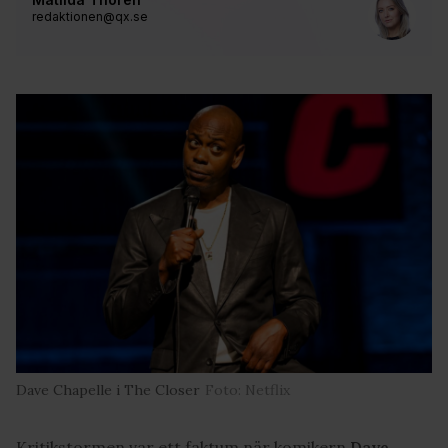
redaktionen@qx.se
Dave Chapelle i The Closer
Foto: Netflix
Kritikstormen var ett faktum när komikern
Dave