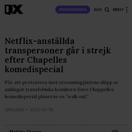
PRENUMERERA
SÖK
MENY
Netflix-anställda
transpersoner går i strejk
efter Chapelles
komedispecial
För att protestera mot streamingjättens släpp av
anklagat transfobiska komikern Dave Chappelles
komedispecial planeras en ”walk out”.
VÄRLDEN
2021-10-16
Matilda Thorén