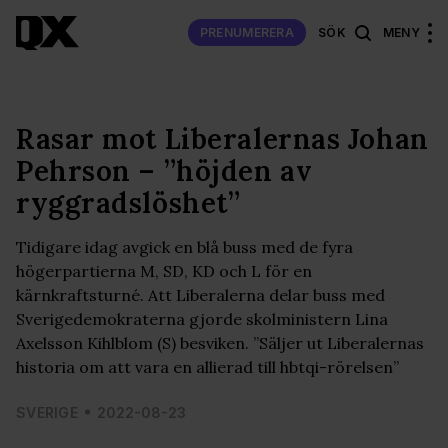
PRENUMERERA
SÖK
MENY
Rasar mot Liberalernas Johan
Pehrson – ”höjden av
ryggradslöshet”
Tidigare idag avgick en blå buss med de fyra
högerpartierna M, SD, KD och L för en
kärnkraftsturné. Att Liberalerna delar buss med
Sverigedemokraterna gjorde skolministern Lina
Axelsson Kihlblom (S) besviken. ”Säljer ut Liberalernas
historia om att vara en allierad till hbtqi-rörelsen”
SVERIGE
2022-08-23