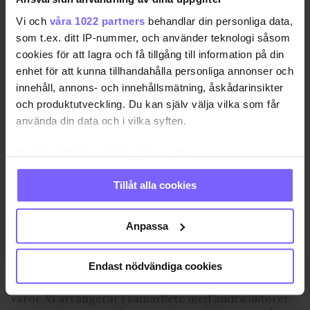
Vi och
våra 1022 partners
behandlar din personliga data,
SAMHÄLLE
ANNONSERA
som t.ex. ditt IP-nummer, och använder teknologi såsom
cookies för att lagra och få tillgång till information på din
NÖJE
OM OSS
enhet för att kunna tillhandahålla personliga annonser och
LIVSSTIL
VANLIGA FRÅGOR OCH SVAR
innehåll, annons- och innehållsmätning, åskådarinsikter
RESA
TIDNINGSARKIV
och produktutveckling. Du kan själv välja vilka som får
använda din data och i vilka syften.
QRUISER
HÄR FINNS TIDNINGEN
SHOP
INTEGRITETSPOLICY
Med din tillåtelse skulle vi även vilja:
PRENUMERERA
Samla in information om din geografiska plats
Tillåt alla cookies
som kan ha en noggrannhet på upp till flera meter
Identifiera din enhet genom att aktivt skanna den
QX Förlag AB är, sedan 1995, regnbågs-communityts
för specifika kännetecken (fingeravtryck)
Anpassa
egen röst med månadstidningen QX och
Ta reda på mer om hur dina personliga uppgifter
nyhetstidningen qx.se som bevakar det samhälle vi
behandlas och ställ in dina preferenser i
detaljsektionen
.
Endast nödvändiga cookies
lever i och den kultur och de människor vi bryr oss
Du kan ändra eller dra tillbaka ditt samtycke när som
om. I QX Shop finns en mängd identitetsstärkande
helst från cookie-förklaringen.
varor. Vi arrangerar i samarbete med andra aktörer