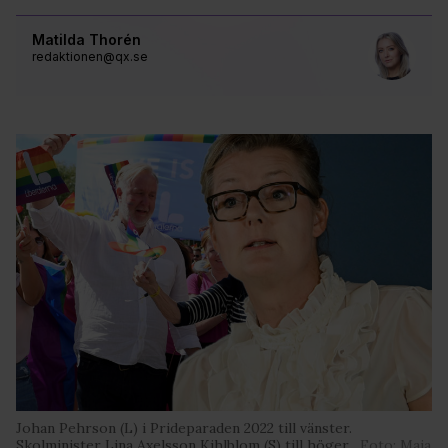
Matilda Thorén
redaktionen@qx.se
Johan Pehrson (L) i Prideparaden 2022 till vänster.
Skolminister Lina Axelsson Kihlblom (S) till höger.
Foto: Maja