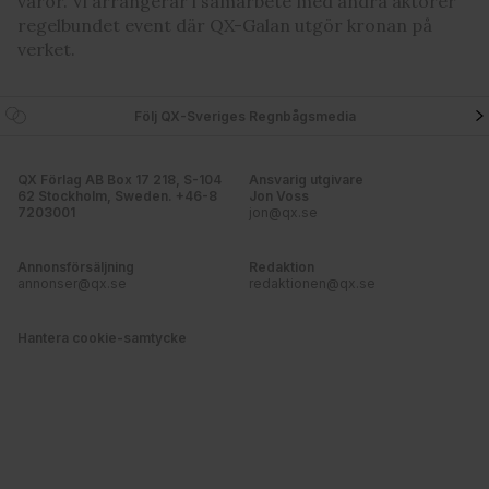
varor. Vi arrangerar i samarbete med andra aktörer
regelbundet event där QX-Galan utgör kronan på
verket.
Följ QX-Sveriges Regnbågsmedia
QX Förlag AB Box 17 218, S-104
Ansvarig utgivare
62 Stockholm, Sweden. +46-8
Jon Voss
7203001
jon@qx.se
Annonsförsäljning
Redaktion
annonser@qx.se
redaktionen@qx.se
Hantera cookie-samtycke