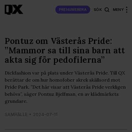
PRENUMERERA
SÖK
MENY
Pontuz om Västerås Pride:
”Mammor sa till sina barn att
akta sig för pedofilerna”
Dickfashion var på plats under Västerås Pride. Till QX
berättar de om hur homofober skrek skällsord mot
Pride Park. ”Det här visar att Västerås Pride verkligen
behövs”, säger Pontuz Bjelfman, en av klädmärkets
grundare.
SAMHÄLLE
2024-07-11