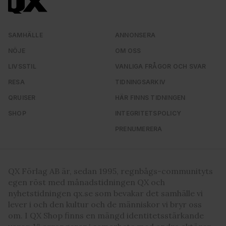
våra cookies vid fortsatt användande av vår webbplats.
SAMHÄLLE
ANNONSERA
NÖJE
OM OSS
LIVSSTIL
VANLIGA FRÅGOR OCH SVAR
RESA
TIDNINGSARKIV
QRUISER
HÄR FINNS TIDNINGEN
SHOP
INTEGRITETSPOLICY
PRENUMERERA
QX Förlag AB är, sedan 1995, regnbågs-communityts
egen röst med månadstidningen QX och
nyhetstidningen qx.se som bevakar det samhälle vi
lever i och den kultur och de människor vi bryr oss
om. I QX Shop finns en mängd identitetsstärkande