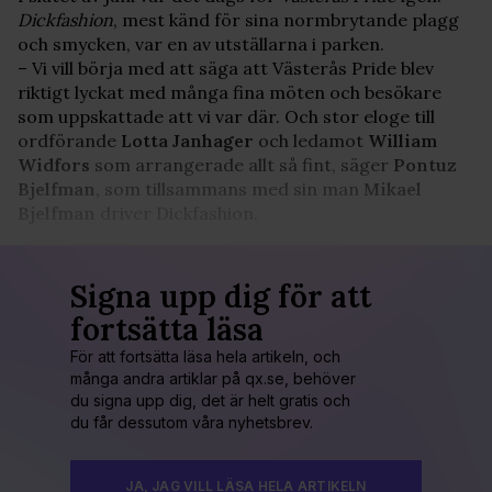
Dickfashion
, mest känd för sina normbrytande plagg
och smycken, var en av utställarna i parken.
– Vi vill börja med att säga att Västerås Pride blev
riktigt lyckat med många fina möten och besökare
som uppskattade att vi var där. Och stor eloge till
ordförande
Lotta Janhager
och ledamot
William
Widfors
som arrangerade allt så fint, säger
Pontuz
Bjelfman
, som tillsammans med sin man
Mikael
Bjelfman
driver Dickfashion.
Signa upp dig för att
fortsätta läsa
För att fortsätta läsa hela artikeln, och
många andra artiklar på qx.se, behöver
du signa upp dig, det är helt gratis och
du får dessutom våra nyhetsbrev.
JA, JAG VILL LÄSA HELA ARTIKELN