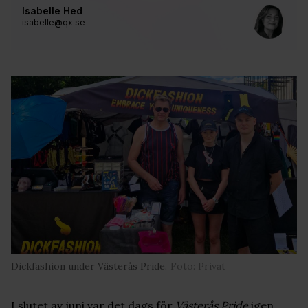
Isabelle Hed
isabelle@qx.se
Dickfashion under Västerås Pride.
Foto: Privat
I slutet av juni var det dags för
Västerås Pride
igen.