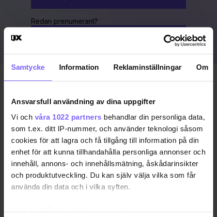
Redan prenumerant?
LOGGA IN HÄR!
Samtycke
Information
Reklaminställningar
Om
Publicerad 2024-07-11
Uppdaterad 2024-07-11
Ansvarsfull användning av dina uppgifter
Vi och
våra 1022 partners
behandlar din personliga data,
HOMOFOBI
HOMOHAT
PRIDE
PRIDE 2024
som t.ex. ditt IP-nummer, och använder teknologi såsom
cookies för att lagra och få tillgång till information på din
VÄSTERÅS
VÄSTERÅS PRIDE
enhet för att kunna tillhandahålla personliga annonser och
innehåll, annons- och innehållsmätning, åskådarinsikter
DELA DEN HÄR ARTIKELN
och produktutveckling. Du kan själv välja vilka som får
använda din data och i vilka syften.
Med din tillåtelse skulle vi även vilja: