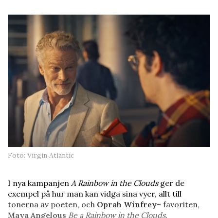
Foto: Virgin Atlantic
I nya kampanjen
A Rainbow in the Clouds
ger de
exempel på hur man kan vidga sina vyer, allt till
tonerna av poeten, och
Oprah Winfrey
– favoriten,
Maya Angelous
Be a Rainbow in the Clouds.