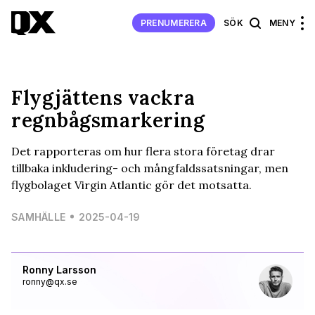
PRENUMERERA
SÖK
MENY
Flygjättens vackra
regnbågsmarkering
Det rapporteras om hur flera stora företag drar
tillbaka inkludering- och mångfaldssatsningar, men
flygbolaget Virgin Atlantic gör det motsatta.
SAMHÄLLE
2025-04-19
Ronny Larsson
ronny@qx.se