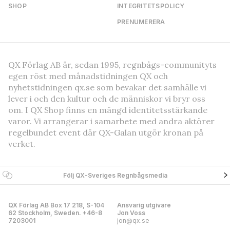
SHOP
INTEGRITETSPOLICY
PRENUMERERA
QX Förlag AB är, sedan 1995, regnbågs-communityts
egen röst med månadstidningen QX och
nyhetstidningen qx.se som bevakar det samhälle vi
lever i och den kultur och de människor vi bryr oss
om. I QX Shop finns en mängd identitetsstärkande
varor. Vi arrangerar i samarbete med andra aktörer
regelbundet event där QX-Galan utgör kronan på
verket.
Följ QX-Sveriges Regnbågsmedia
QX Förlag AB Box 17 218, S-104
Ansvarig utgivare
62 Stockholm, Sweden. +46-8
Jon Voss
7203001
jon@qx.se