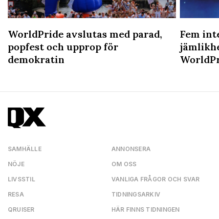
WorldPride avslutas med parad,
Fem int
popfest och upprop för
jämlikh
demokratin
WorldPr
SAMHÄLLE
ANNONSERA
NÖJE
OM OSS
LIVSSTIL
VANLIGA FRÅGOR OCH SVAR
RESA
TIDNINGSARKIV
QRUISER
HÄR FINNS TIDNINGEN