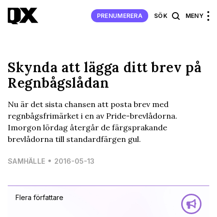
PRENUMERERA
SÖK
MENY
Skynda att lägga ditt brev på
Regnbågslådan
Nu är det sista chansen att posta brev med
regnbågsfrimärket i en av Pride-brevlådorna.
Imorgon lördag återgår de färgsprakande
brevlådorna till standardfärgen gul.
SAMHÄLLE
2016-05-13
Flera författare