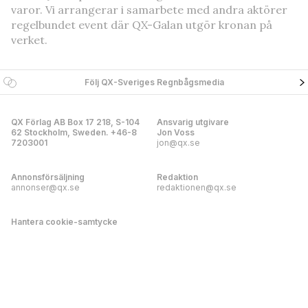
varor. Vi arrangerar i samarbete med andra aktörer
regelbundet event där QX-Galan utgör kronan på
verket.
Följ QX-Sveriges Regnbågsmedia
QX Förlag AB Box 17 218, S-104
Ansvarig utgivare
62 Stockholm, Sweden. +46-8
Jon Voss
7203001
jon@qx.se
Annonsförsäljning
Redaktion
annonser@qx.se
redaktionen@qx.se
Hantera cookie-samtycke