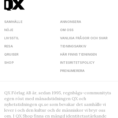
SAMHÄLLE
ANNONSERA
NÖJE
OM OSS
LIVSSTIL
VANLIGA FRÅGOR OCH SVAR
RESA
TIDNINGSARKIV
QRUISER
HÄR FINNS TIDNINGEN
SHOP
INTEGRITETSPOLICY
PRENUMERERA
QX Förlag AB är, sedan 1995, regnbågs-communityts
egen röst med månadstidningen QX och
nyhetstidningen qx.se som bevakar det samhälle vi
lever i och den kultur och de människor vi bryr oss
om. I QX Shop finns en mängd identitetsstärkande