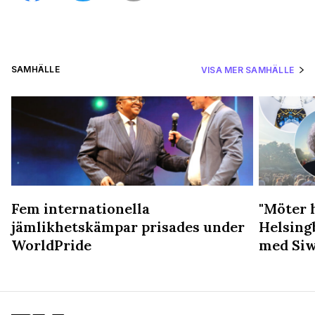
SAMHÄLLE
VISA MER SAMHÄLLE
Fem internationella
"Möter 
jämlikhetskämpar prisades under
Helsing
WorldPride
med Siw